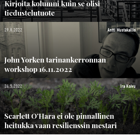
Kirjoita kolumni kuin se olisi
tiedustelutuote
29.8.2022
Antti Mustakallio
John Yorken tarinankerronnan
workshop 16.11.2022
24.5.2022
Ira Koivu
Scarlett O’Hara ei ole pinnallinen
heitukka vaan resilienssin mestari