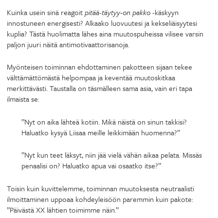
Kuinka usein sinä reagoit
pitää-täytyy-on pakko
-käskyyn
innostuneen energisesti? Alkaako luovuutesi ja kekseliäisyytesi
kuplia? Tästä huolimatta lähes aina muutospuheissa vilisee varsin
paljon juuri näitä antimotivaattorisanoja.
Myönteisen toiminnan ehdottaminen pakotteen sijaan tekee
välttämättömästä helpompaa ja keventää muutoskitkaa
merkittävästi. Taustalla on täsmälleen sama asia, vain eri tapa
ilmaista se:
”Nyt on aika lähteä kotiin. Mikä näistä on sinun takkisi?
Haluatko kysyä Liisaa meille leikkimään huomenna?”
”Nyt kun teet läksyt, niin jää vielä vähän aikaa pelata. Missäs
penaalisi on? Haluatko apua vai osaatko itse?”
Toisin kuin kuvittelemme, toiminnan muutoksesta neutraalisti
ilmoittaminen uppoaa kohdeyleisöön paremmin kuin pakote:
”Päivästä XX lähtien toimimme näin.”