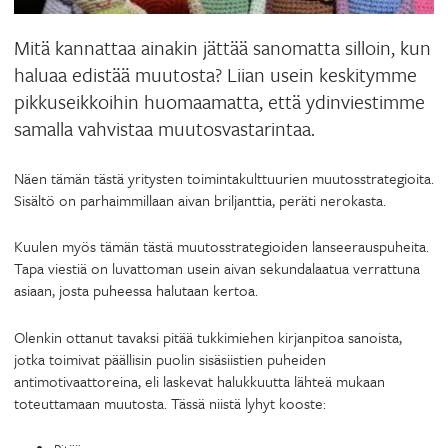
Mitä kannattaa ainakin jättää sanomatta silloin, kun
haluaa edistää muutosta? Liian usein keskitymme
pikkuseikkoihin huomaamatta, että ydinviestimme
samalla vahvistaa muutosvastarintaa.
Näen tämän tästä yritysten toimintakulttuurien muutosstrategioita.
Sisältö on parhaimmillaan aivan briljanttia, peräti nerokasta.
Kuulen myös tämän tästä muutosstrategioiden lanseerauspuheita.
Tapa viestiä on luvattoman usein aivan sekundalaatua verrattuna
asiaan, josta puheessa halutaan kertoa.
Olenkin ottanut tavaksi pitää tukkimiehen kirjanpitoa sanoista,
jotka toimivat päällisin puolin sisäsiistien puheiden
antimotivaattoreina, eli laskevat halukkuutta lähteä mukaan
toteuttamaan muutosta. Tässä niistä lyhyt kooste: