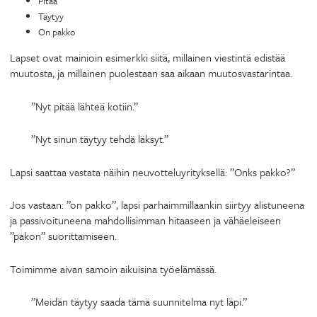
Pitää
Täytyy
On pakko
Lapset ovat mainioin esimerkki siitä, millainen viestintä edistää
muutosta, ja millainen puolestaan saa aikaan muutosvastarintaa.
”Nyt pitää lähteä kotiin.”
”Nyt sinun täytyy tehdä läksyt.”
Lapsi saattaa vastata näihin neuvotteluyrityksellä: ”Onks pakko?”
Jos vastaan: ”on pakko”, lapsi parhaimmillaankin siirtyy alistuneena
ja passivoituneena mahdollisimman hitaaseen ja vähäeleiseen
”pakon” suorittamiseen.
Toimimme aivan samoin aikuisina työelämässä.
”Meidän täytyy saada tämä suunnitelma nyt läpi.”