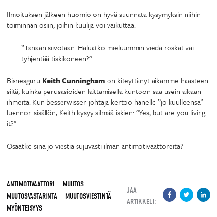
Ilmoituksen jälkeen huomio on hyvä suunnata kysymyksin niihin
toiminnan osiin, joihin kuulija voi vaikuttaa.
”Tänään siivotaan. Haluatko mieluummin viedä roskat vai
tyhjentää tiskikoneen?”
Bisnesguru
Keith Cunningham
on kiteyttänyt aikamme haasteen
siitä, kuinka perusasioiden laittamisella kuntoon saa usein aikaan
ihmeitä. Kun besserwisser-johtaja kertoo hänelle ”jo kuulleensa”
luennon sisällön, Keith kysyy silmää iskien: ”Yes, but are you living
it?”
Osaatko sinä jo viestiä sujuvasti ilman antimotivaattoreita?
ANTIMOTIVAATTORI
MUUTOS
JAA
MUUTOSVASTARINTA
MUUTOSVIESTINTÄ
ARTIKKELI:
MYÖNTEISYYS