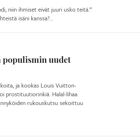
i, niin ihmiset eivät juuri usko teitä.”
yhteistä isäni kanssa?…
a populismin uudet
koita, ja kookas Louis Vuitton-
i prostituutiorinkiä. Halal-lihaa
kännyköiden rukouskutsu sekoittuu