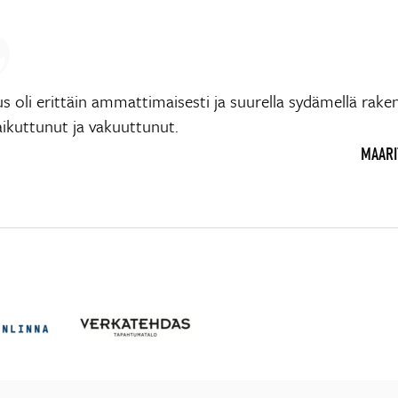
us oli erittäin ammattimaisesti ja suurella sydämellä rake
aikuttunut ja vakuuttunut.
MAARIT