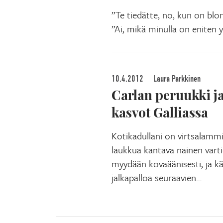
”Te tiedätte, no, kun on blond
”Ai, mikä minulla on eniten 
10.4.2012
Laura Parkkinen
Carlan peruukki j
kasvot Galliassa
Kotikadullani on virtsalammi
laukkua kantava nainen vartio
myydään kovaäänisesti, ja 
jalkapalloa seuraavien…