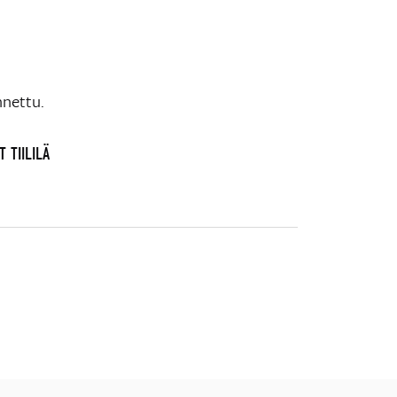
nnettu.
 TIILILÄ