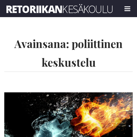
Retoriikan kesäkoulu 2023
MENU
Avainsana:
poliittinen
keskustelu