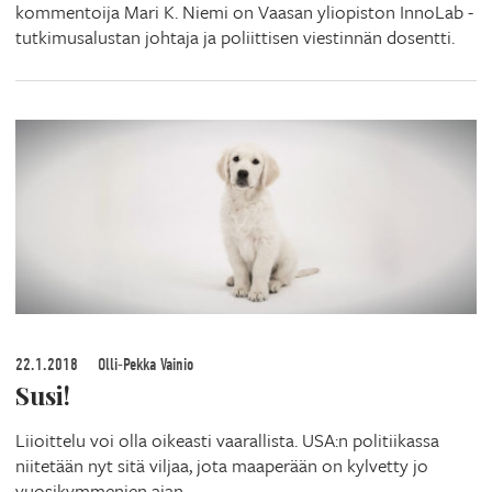
kommentoija Mari K. Niemi on Vaasan yliopiston InnoLab -
tutkimusalustan johtaja ja poliittisen viestinnän dosentti.
22.1.2018
Olli-Pekka Vainio
Susi!
Liioittelu voi olla oikeasti vaarallista. USA:n politiikassa
niitetään nyt sitä viljaa, jota maaperään on kylvetty jo
vuosikymmenien ajan.