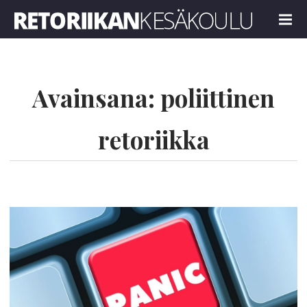
Retoriikan kesäkoulu 2023
MENU
Avainsana:
poliittinen
retoriikka