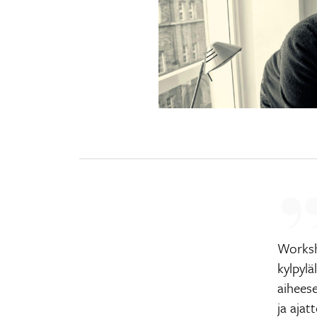
Worksh
kylpylä
aihees
ja ajat