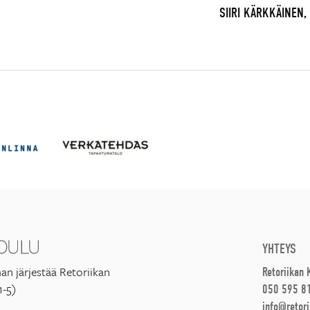
SIIRI KÄRKKÄINEN
YHTEYS
an järjestää Retoriikan
Retoriikan
1-5)
050 595 8
info@retori