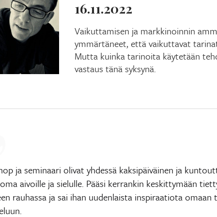
16.11.2022
Vaikuttamisen ja markkinoinnin amma
ymmärtäneet, että vaikuttavat tarin
Mutta kuinka tarinoita käytetään teh
vastaus tänä syksynä.
op ja seminaari olivat yhdessä kaksipäiväinen ja kuntout
loma aivoille ja sielulle. Pääsi kerrankin keskittymään tiet
een rauhassa ja sai ihan uudenlaista inspiraatiota omaan
teluun.