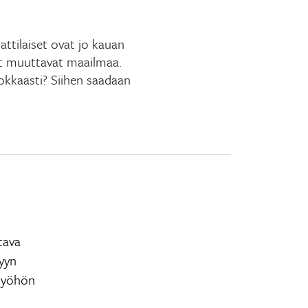
ttilaiset ovat jo kauan
at muuttavat maailmaa.
okkaasti? Siihen saadaan
tava
tyyn
 työhön