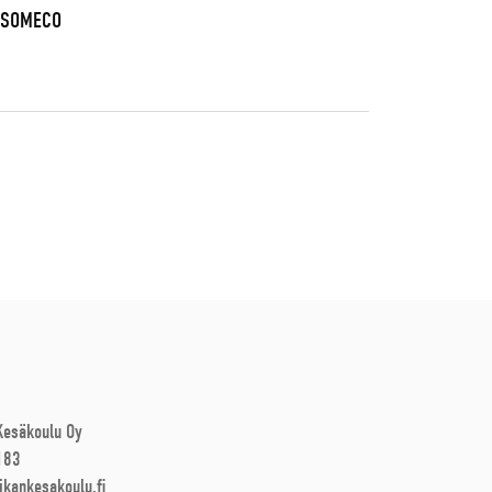
, SOMECO
 Kesäkoulu Oy
183
ikankesakoulu.fi