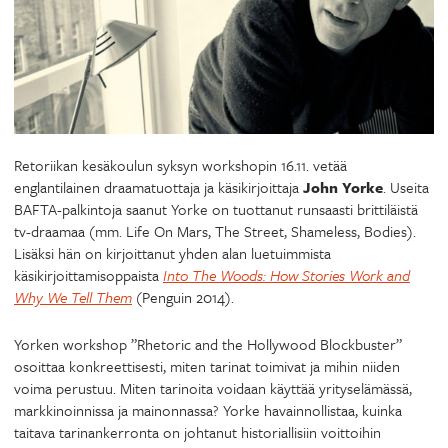
Retoriikan kesäkoulun syksyn workshopin 16.11. vetää
englantilainen draamatuottaja ja käsikirjoittaja
John Yorke
. Useita
BAFTA-palkintoja saanut Yorke on tuottanut runsaasti brittiläistä
tv-draamaa (mm. Life On Mars, The Street, Shameless, Bodies).
Lisäksi hän on kirjoittanut yhden alan luetuimmista
käsikirjoittamisoppaista
Into The Woods: How Stories Work and
Why We Tell Them
(Penguin 2014).
Yorken workshop ”Rhetoric and the Hollywood Blockbuster”
osoittaa konkreettisesti, miten tarinat toimivat ja mihin niiden
voima perustuu. Miten tarinoita voidaan käyttää yrityselämässä,
markkinoinnissa ja mainonnassa? Yorke havainnollistaa, kuinka
taitava tarinankerronta on johtanut historiallisiin voittoihin