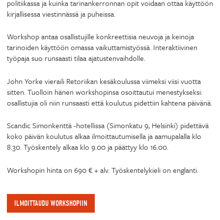
politiikassa ja kuinka tarinankerronnan opit voidaan ottaa käyttöön
kirjallisessa viestinnässä ja puheissa.
Workshop antaa osallistujille konkreettisia neuvoja ja keinoja
tarinoiden käyttöön omassa vaikuttamistyössä. Interaktiivinen
työpaja suo runsaasti tilaa ajatustenvaihdolle.
John Yorke vieraili Retoriikan kesäkoulussa viimeksi viisi vuotta
sitten. Tuolloin hänen workshopinsa osoittautui menestykseksi:
osallistujia oli niin runsaasti että koulutus pidettiin kahtena päivänä.
Scandic Simonkenttä -hotellissa (Simonkatu 9, Helsinki) pidettävä
koko päivän koulutus alkaa ilmoittautumisella ja aamupalalla klo
8.30. Työskentely alkaa klo 9.00 ja päättyy klo 16.00.
Workshopin hinta on 690 € + alv. Työskentelykieli on englanti.
ILMOITTAUDU WORKSHOPIIN