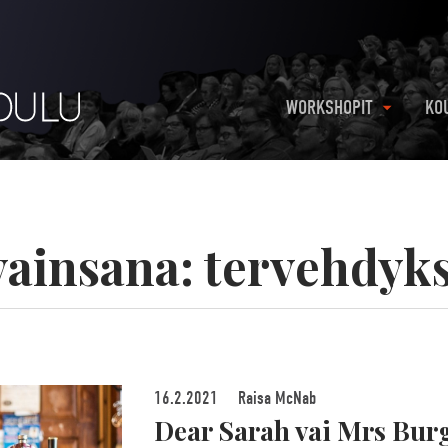
WORKSHOPIT
KO
vainsana:
tervehdyk
16.2.2021
Raisa McNab
Dear Sarah vai Mrs Bur