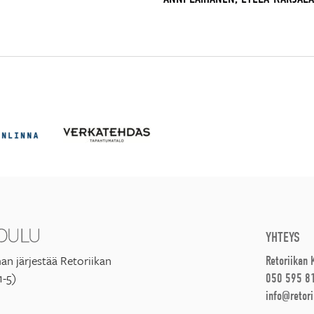
YHTEYS
an järjestää Retoriikan
Retoriikan
1-5)
050 595 8
info@retori