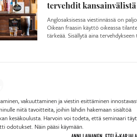
tervehdit kansainvälistä
Anglosaksisessa viestinnässä on paljo
Oikean fraasin käyttö oikeassa tilan
tärkeää. Sisällytä aina tervehdykseen 
taminen, vakuuttaminen ja viestin esittäminen innostavas
minulle niitä tavoitteita, joihin lähdin hakemaan sisältöä
kan kesäkoulusta. Harvoin voi todeta, että seminaari täytt
itti odotukset. Näin pääsi käymään.
ANNI LAIHANEN, ETELÄ-KARJALA