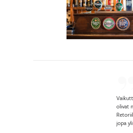
Vaikut
olivat 
Retorii
jopa yl