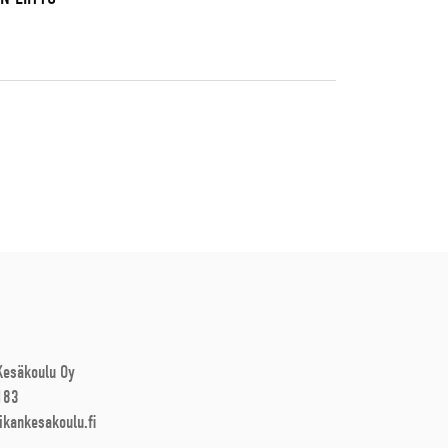
 Kesäkoulu Oy
183
ikankesakoulu.fi