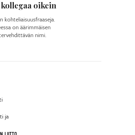
 kollegaa oikein
n kohteliaisuusfraaseja.
teessa on äärimmäisen
tervehdittävän nimi.
ti
i ja
N LIITTO