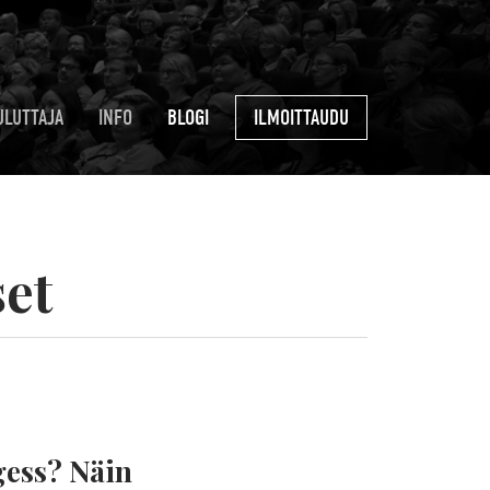
ULUTTAJA
INFO
BLOGI
ILMOITTAUDU
set
gess? Näin