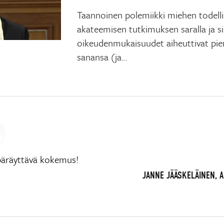
Taannoinen polemiikki miehen todelli
akateemisen tutkimuksen saralla ja si
oikeudenmukaisuudet aiheuttivat pi
sanansa (ja…
päräyttävä kokemus!
JANNE JÄÄSKELÄINEN, 