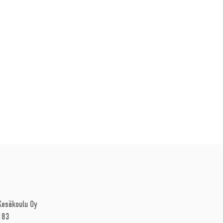
 Kesäkoulu Oy
183