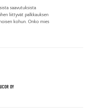
sista saavutuksista
ihen liittyvät palkkauksen
enoisen kohun. Onko mies
AUCOR OY