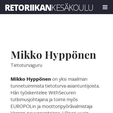
Retoriikan kesäkoulu 2025
MENU
Mikko Hyppönen
Tietoturvaguru
Mikko Hyppönen
on yksi maailman
tunnetuimmista tietoturva-asiantuntijoista.
Hän työskentelee WithSecuren
tutkimusjohtajana ja toimii myös
EUROPOLin ja moottoripyörävalmistaja
Vergen neuvonantajana. Hänen uusin