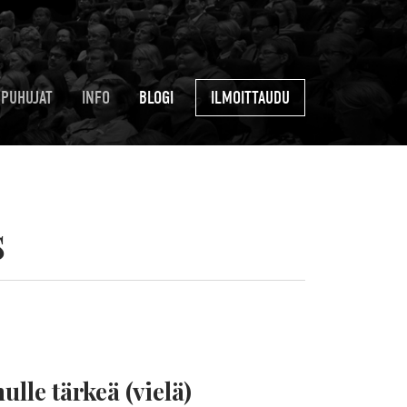
PUHUJAT
INFO
BLOGI
ILMOITTAUDU
s
ulle tärkeä (vielä)