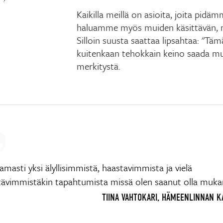
Kaikilla meillä on asioita, joita pidä
haluamme myös muiden käsittävän, 
Silloin suusta saattaa lipsahtaa: "Täm
kuitenkaan tehokkain keino saada m
merkitystä.
masti yksi älyllisimmistä, haastavimmista ja vielä
ttävimmistäkin tapahtumista missä olen saanut olla muka
TIINA VAHTOKARI, HÄMEENLINNAN 