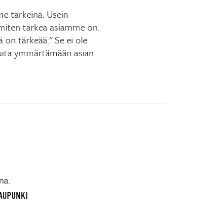
mme tärkeinä. Usein
miten tärkeä asiamme on.
ä on tärkeää." Se ei ole
uita ymmärtämään asian
na.
KAUPUNKI