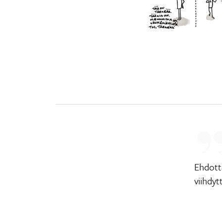
Ehdotta
viihdy