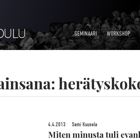
SEMINAARI
WORKSHOP
ainsana:
herätyskok
4.4.2013
Sami Kuusela
Miten minusta tuli evank