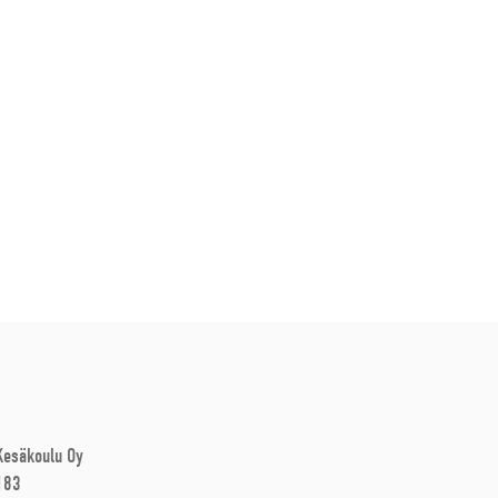
 Kesäkoulu Oy
183