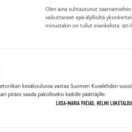
Olen aina suhtautunut saarnamiehiin 
vaikuttaneet epä-älyllisiltä yksinkerta
minustakin on tullut evankelista. 90-
Retoriikan kesäkoulussa vastaa Suomen Kuvalehden vuosi
ri pitäisi saada pakolliseksi kaikille päättäjille.
LIISA-MARIA PATJAS, HELMI LIIKETALO