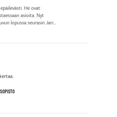
epäilevästi. He ovat
istaessaan asioita. Nyt
luvun lopussa seurasin Jari…
kertaa.
USOPISTO