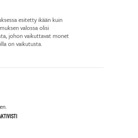
ksessa esitetty ikään kuin
imuksen valossa olisi
sta, johon vaikuttavat monet
oilla on vaikutusta.
en.
KTIVISTI