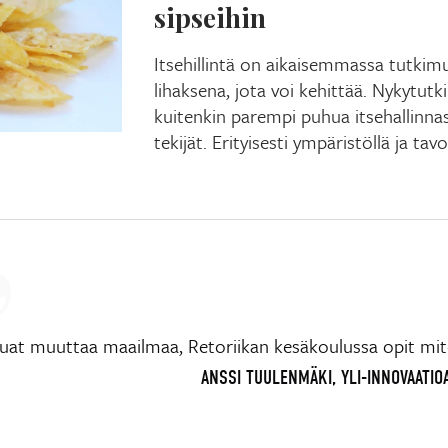
sipseihin
Itsehillintä on aikaisemmassa tutkimu
lihaksena, jota voi kehittää. Nykytutk
kuitenkin parempi puhua itsehallinna
tekijät. Erityisesti ympäristöllä ja tav
luat muuttaa maailmaa, Retoriikan kesäkoulussa opit mit
ANSSI TUULENMÄKI, YLI-INNOVAATIOA