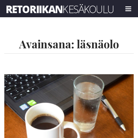
Retoriikan kesäkoulu 2025
MENU
Avainsana:
läsnäolo