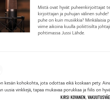
Mistä ovat hyvät puheenkirjoittajat t
kirjoittajan ja puhujan välinen suhde?
puhe on kuin musiikkia? Minkälaisia
viime aikoina kuulla poliittisilta joht
pohtimassa Jussi Lähde.
n kesän kohokohta, jota odottaa eikä koskaan pety. Ain
 uusia vinkkejä, tapaa mukavaa porukkaa ja fiilis on hyv
KIRSI KOVANEN, VAKUUTUSVÄE