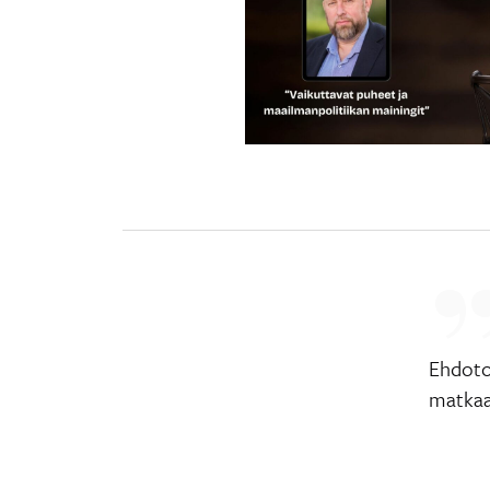
Ehdoto
matkaan