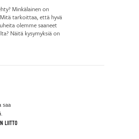
ehty? Minkälainen on
 Mitä tarkoittaa, että hyvä
 puheita olemme saaneet
ajilta? Näitä kysymyksiä on
a saa
ä.
N LIITTO