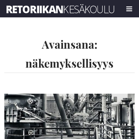
Retoriikan kesäkoulu 2025
MENU
Avainsana:
näkemyksellisyys