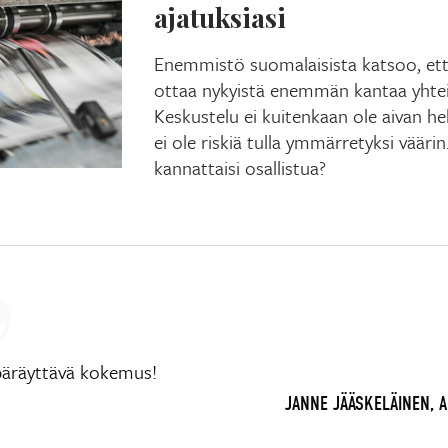
ajatuksiasi
Enemmistö suomalaisista katsoo, että 
ottaa nykyistä enemmän kantaa yhteis
Keskustelu ei kuitenkaan ole aivan hel
ei ole riskiä tulla ymmärretyksi väärin
kannattaisi osallistua?
päräyttävä kokemus!
JANNE JÄÄSKELÄINEN, 