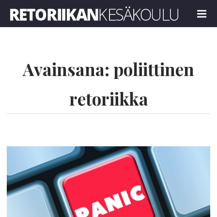
Retoriikan kesäkoulu 2025
MENU
Avainsana:
poliittinen
retoriikka