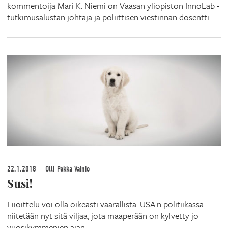
kommentoija Mari K. Niemi on Vaasan yliopiston InnoLab -
tutkimusalustan johtaja ja poliittisen viestinnän dosentti.
22.1.2018
Olli-Pekka Vainio
Susi!
Liioittelu voi olla oikeasti vaarallista. USA:n politiikassa
niitetään nyt sitä viljaa, jota maaperään on kylvetty jo
vuosikymmenien ajan.