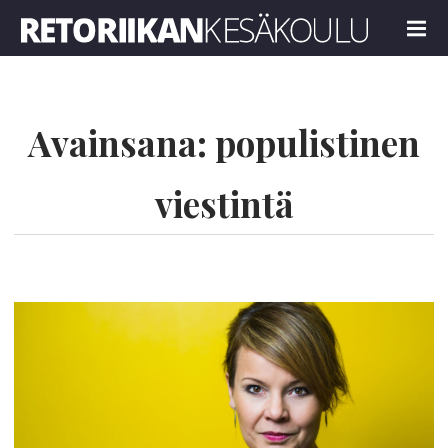
Retoriikan kesäkoulu 2025
MENU
Avainsana:
populistinen
viestintä