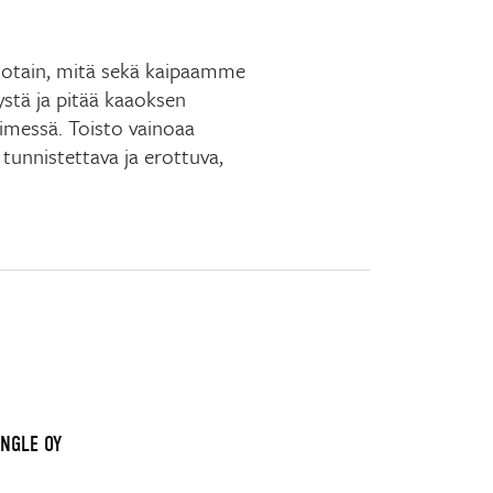
 - jotain, mitä sekä kaipaamme
stä ja pitää kaaoksen
timessä. Toisto vainoaa
tunnistettava ja erottuva,
INGLE OY