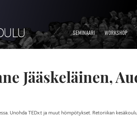
SEMINAARI
WORKSHOP
nne Jääskeläinen, Au
essa. Unohda TEDx:t ja muut hömpötykset. Retoriikan kesäkoul