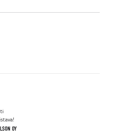
ti
istava!
ELSON OY