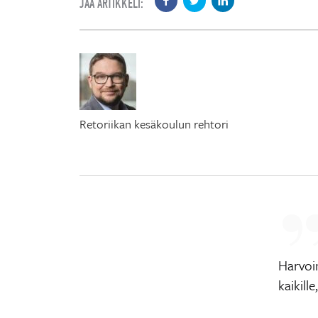
JAA ARTIKKELI:
Retoriikan kesäkoulun rehtori
Harvoin
kaikill