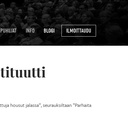
PUHUJAT
INFO
BLOGI
ILMOITTAUDU
ituutti
uja housut jalassa”, seurauksiltaan ”Parhaita