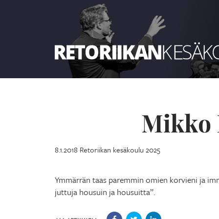
Retoriikan kesäkoulu 2025
Mikko 
8.1.2018
Retoriikan kesäkoulu 2025
Ymmärrän taas paremmin omien korvieni ja immei
juttuja housuin ja housuitta”.