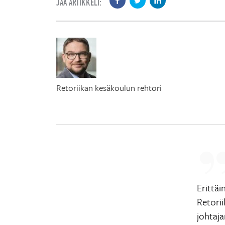
JAA ARTIKKELI:
Retoriikan kesäkoulun rehtori
Erittä
Retorii
johtaja