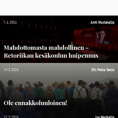
1.6.2026
Antti Mustakallio
Mahdottomasta mahdollinen –
Retoriikan kesäkoulun huipennus
19.5.2026
Olli-Pekka Vainio
Ole ennakkoluuloinen!
12.5.2026
Isa Merikallio