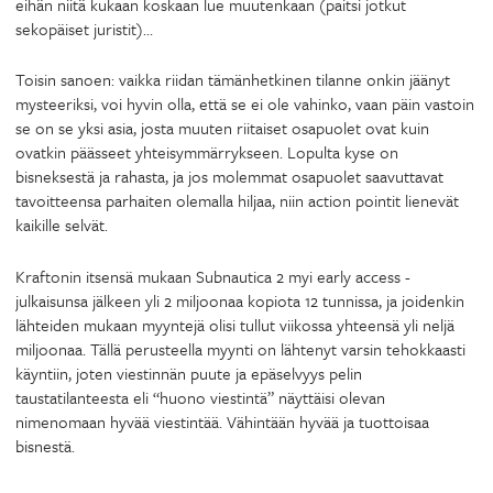
eihän niitä kukaan koskaan lue muutenkaan (paitsi jotkut
sekopäiset juristit)…
Toisin sanoen: vaikka riidan tämänhetkinen tilanne onkin jäänyt
mysteeriksi, voi hyvin olla, että se ei ole vahinko, vaan päin vastoin
se on se yksi asia, josta muuten riitaiset osapuolet ovat kuin
ovatkin päässeet yhteisymmärrykseen. Lopulta kyse on
bisneksestä ja rahasta, ja jos molemmat osapuolet saavuttavat
tavoitteensa parhaiten olemalla hiljaa, niin action pointit lienevät
kaikille selvät.
Kraftonin itsensä mukaan Subnautica 2 myi early access -
julkaisunsa jälkeen yli 2 miljoonaa kopiota 12 tunnissa, ja joidenkin
lähteiden mukaan myyntejä olisi tullut viikossa yhteensä yli neljä
miljoonaa. Tällä perusteella myynti on lähtenyt varsin tehokkaasti
käyntiin, joten viestinnän puute ja epäselvyys pelin
taustatilanteesta eli “huono viestintä” näyttäisi olevan
nimenomaan hyvää viestintää. Vähintään hyvää ja tuottoisaa
bisnestä.