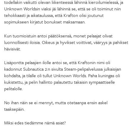
todellakin vaikutti olevan liikenteessä lähinnä kieroilumielessä, ja
Unknown Worldsin viaksi jäi lähinnä se, että se oli toiminut niin
tehokkaasti ja aikataulussa, että Krafton olisi joutunut
sopimukseen kirjatut bonukset maksamaan.
Kun tuomioistuin antoi päätöksensä, monet pelaajat olivat
luonnollisesti iloisia. Oikeus ja hyvikset voittivat, vääryys ja pahikset
hävisivät.
Lisäpontta pelaajien ilolle antoi se, että Kraftonin nimi oli
kadonnut Subnautica 2:n sivulta Steam-pelipalvelussa julkaisijan
kohdalta, ja tilalle oli tullut Unknown Worlds. Paha kuningas oli
kukistettu, ja pelin hallinto palautettu takaisin sympaattiselle
pelitalolle.
No ihan näin se ei mennyt, mutta otetaanpa ensin askel
taaksepäin.
Miksi edes tiedämme nämä asiat?