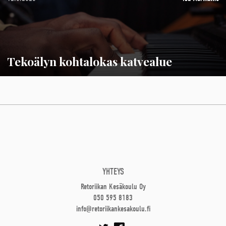
Tekoälyn kohtalokas katvealue
YHTEYS
Retoriikan Kesäkoulu Oy
050 595 8183
info@retoriikankesakoulu.fi