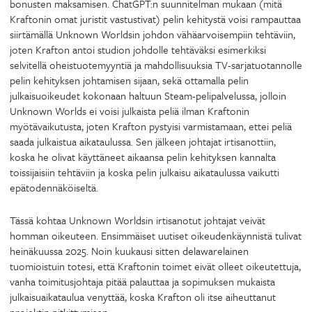
bonusten maksamisen. ChatGPT:n suunnitelman mukaan (mitä
Kraftonin omat juristit vastustivat) pelin kehitystä voisi rampauttaa
siirtämällä Unknown Worldsin johdon vähäarvoisempiin tehtäviin,
joten Krafton antoi studion johdolle tehtäväksi esimerkiksi
selvitellä oheistuotemyyntiä ja mahdollisuuksia TV-sarjatuotannolle
pelin kehityksen johtamisen sijaan, sekä ottamalla pelin
julkaisuoikeudet kokonaan haltuun Steam-pelipalvelussa, jolloin
Unknown Worlds ei voisi julkaista peliä ilman Kraftonin
myötävaikutusta, joten Krafton pystyisi varmistamaan, ettei peliä
saada julkaistua aikataulussa. Sen jälkeen johtajat irtisanottiin,
koska he olivat käyttäneet aikaansa pelin kehityksen kannalta
toissijaisiin tehtäviin ja koska pelin julkaisu aikataulussa vaikutti
epätodennäköiseltä.
Tässä kohtaa Unknown Worldsin irtisanotut johtajat veivät
homman oikeuteen. Ensimmäiset uutiset oikeudenkäynnistä tulivat
heinäkuussa 2025. Noin kuukausi sitten delawarelainen
tuomioistuin totesi, että Kraftonin toimet eivät olleet oikeutettuja,
vanha toimitusjohtaja pitää palauttaa ja sopimuksen mukaista
julkaisuaikataulua venyttää, koska Krafton oli itse aiheuttanut
projektin pitkittymisen.