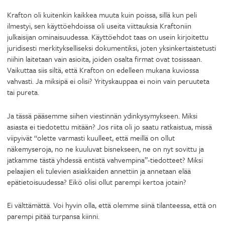
Krafton oli kuitenkin kaikkea muuta kuin poissa, sillä kun peli
ilmestyi, sen käyttöehdoissa oli useita viittauksia Kraftoniin
julkaisijan ominaisuudessa. Käyttöehdot taas on usein kirjoitettu
juridisesti merkitykselliseksi dokumentiksi, joten yksinkertaistetusti
niihin laitetaan vain asioita, joiden osalta firmat ovat tosissaan.
Vaikuttaa siis siltä, että Krafton on edelleen mukana kuviossa
vahvasti. Ja miksipä ei olisi? Yrityskauppaa ei noin vain peruuteta
tai pureta.
Ja tässä pääsemme siihen viestinnän ydinkysymykseen. Miksi
asiasta ei tiedotettu mitään? Jos riita oli jo saatu ratkaistua, missä
viipyivät “olette varmasti kuulleet, että meillä on ollut
näkemyseroja, no ne kuuluvat bisnekseen, ne on nyt sovittu ja
jatkamme tästä yhdessä entistä vahvempina”-tiedotteet? Miksi
pelaajien eli tulevien asiakkaiden annettiin ja annetaan elää
epätietoisuudessa? Eikö olisi ollut parempi kertoa jotain?
Ei välttämättä. Voi hyvin olla, että olemme siinä tilanteessa, että on
parempi pitää turpansa kiinni.