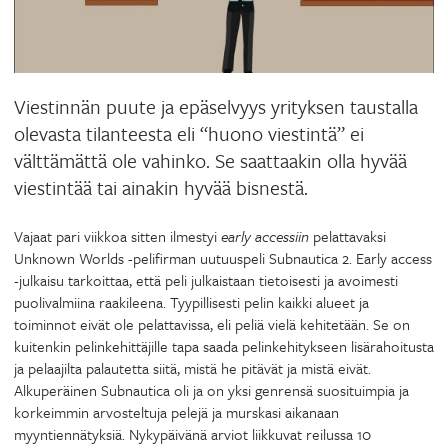
Viestinnän puute ja epäselvyys yrityksen taustalla
olevasta tilanteesta eli “huono viestintä” ei
välttämättä ole vahinko. Se saattaakin olla hyvää
viestintää tai ainakin hyvää bisnestä.
Vajaat pari viikkoa sitten ilmestyi
early accessiin
pelattavaksi
Unknown Worlds -pelifirman uutuuspeli Subnautica 2. Early access
-julkaisu tarkoittaa, että peli julkaistaan tietoisesti ja avoimesti
puolivalmiina raakileena. Tyypillisesti pelin kaikki alueet ja
toiminnot eivät ole pelattavissa, eli peliä vielä kehitetään. Se on
kuitenkin pelinkehittäjille tapa saada pelinkehitykseen lisärahoitusta
ja pelaajilta palautetta siitä, mistä he pitävät ja mistä eivät.
Alkuperäinen Subnautica oli ja on yksi genrensä suosituimpia ja
korkeimmin arvosteltuja pelejä ja murskasi aikanaan
myyntiennätyksiä. Nykypäivänä arviot liikkuvat reilussa 10