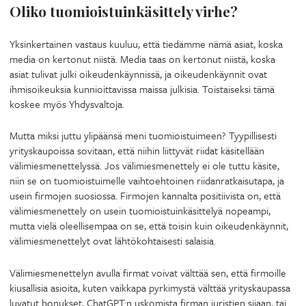
Oliko tuomioistuinkäsittely virhe?
Yksinkertainen vastaus kuuluu, että tiedämme nämä asiat, koska
media on kertonut niistä. Media taas on kertonut niistä, koska
asiat tulivat julki oikeudenkäynnissä, ja oikeudenkäynnit ovat
ihmisoikeuksia kunnioittavissa maissa julkisia. Toistaiseksi tämä
koskee myös Yhdysvaltoja.
Mutta miksi juttu ylipäänsä meni tuomioistuimeen? Tyypillisesti
yrityskaupoissa sovitaan, että niihin liittyvät riidat käsitellään
välimiesmenettelyssä. Jos välimiesmenettely ei ole tuttu käsite,
niin se on tuomioistuimelle vaihtoehtoinen riidanratkaisutapa, ja
usein firmojen suosiossa. Firmojen kannalta positiivista on, että
välimiesmenettely on usein tuomioistuinkäsittelyä nopeampi,
mutta vielä oleellisempaa on se, että toisin kuin oikeudenkäynnit,
välimiesmenettelyt ovat lähtökohtaisesti salaisia.
Välimiesmenettelyn avulla firmat voivat välttää sen, että firmoille
kiusallisia asioita, kuten vaikkapa pyrkimystä välttää yrityskaupassa
luvatut bonukset, ChatGPT:n uskomista firman juristien sijaan, tai