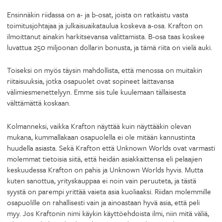
Ensinnäkin riidassa on a- ja b-osat, joista on ratkaistu vasta
toimitusjohtajaa ja julkaisuaikataulua koskeva a-osa. Krafton on
ilmoittanut ainakin harkitsevansa valittamista. B-osa taas koskee
luvattua 250 miljoonan dollarin bonusta, ja tämä riita on vielä auki.
Toiseksi on myös täysin mahdollista, että menossa on muitakin
riitaisuuksia, jotka osapuolet ovat sopineet laittavansa
välimiesmenettelyyn. Emme siis tule kuulemaan tällaisesta
välttämättä koskaan.
Kolmanneksi, vaikka Krafton näyttää kuin näyttääkin olevan
mukana, kummallakaan osapuolella ei ole mitään kannustinta
huudella asiasta. Sekä Krafton että Unknown Worlds ovat varmasti
molemmat tietoisia siitä, että heidän asiakkaittensa eli pelaajien
keskuudessa Krafton on pahis ja Unknown Worlds hyvis. Mutta
kuten sanottua, yrityskauppaa ei noin vain peruuteta, ja tästä
syystä on parempi yrittää vaieta asia kuoliaaksi. Riidan molemmille
osapuolille on rahallisesti vain ja ainoastaan hyvä asia, että peli
myy. Jos Kraftonin nimi käykin käyttöehdoista ilmi, niin mitä väliä,