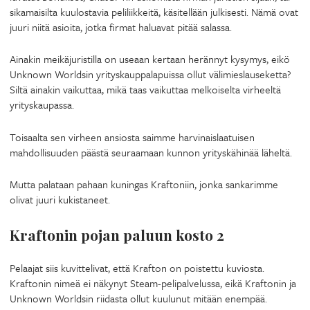
sikamaisilta kuulostavia peliliikkeitä, käsitellään julkisesti. Nämä ovat
juuri niitä asioita, jotka firmat haluavat pitää salassa.
Ainakin meikäjuristilla on useaan kertaan herännyt kysymys, eikö
Unknown Worldsin yrityskauppalapuissa ollut välimieslauseketta?
Siltä ainakin vaikuttaa, mikä taas vaikuttaa melkoiselta virheeltä
yrityskaupassa.
Toisaalta sen virheen ansiosta saimme harvinaislaatuisen
mahdollisuuden päästä seuraamaan kunnon yrityskähinää läheltä.
Mutta palataan pahaan kuningas Kraftoniin, jonka sankarimme
olivat juuri kukistaneet.
Kraftonin pojan paluun kosto 2
Pelaajat siis kuvittelivat, että Krafton on poistettu kuviosta.
Kraftonin nimeä ei näkynyt Steam-pelipalvelussa, eikä Kraftonin ja
Unknown Worldsin riidasta ollut kuulunut mitään enempää.