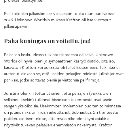
Peli kuitenkin julkaistiin early accessiin toukokuun puolivälissä
2026. Unknown Worldsin mukaan Krafton oli itse vuotanut
julkaisupäivän.
Paha kuningas on voitettu, jee!
Pelaajien keskuudessa tulkinta tilanteesta oli selvä. Unknown
Worlds oli hyvis, pieni ja sympaattinen käsityöläistalo, jota iso,
kasvoton Krafton-korporaatio oli tullut kiusaamaan. Tulkintaa ei
auttanut lainkaan se, että useiden pelaajien mielestä julkaisijat ovat
pahiksia, jotka sortavat pieniä ja viattomia pelifirmoja.
Juristina olenkin tottunut siihen, että pelaajien (vaikka olen
sellainen itsekin) tulkinnat bisneksen tekemisestä ovat usein
sangen yksioikoisia. Useimmiten molempien puolten toiminnassa
on jotain, mikä on riidan aiheuttanut. Subnautica 2:n tilanteesta
poikkeuksellisen teki se, että myös oikeudenkäyntiasiakirjat
näyttivät tukevan pelaajien enemmistön näkemystä. Krafton