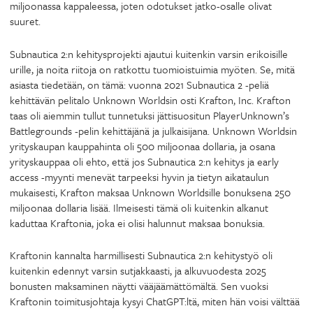
miljoonassa kappaleessa, joten odotukset jatko-osalle olivat
suuret.
Subnautica 2:n kehitysprojekti ajautui kuitenkin varsin erikoisille
urille, ja noita riitoja on ratkottu tuomioistuimia myöten. Se, mitä
asiasta tiedetään, on tämä: vuonna 2021 Subnautica 2 -peliä
kehittävän pelitalo Unknown Worldsin osti Krafton, Inc. Krafton
taas oli aiemmin tullut tunnetuksi jättisuositun PlayerUnknown’s
Battlegrounds -pelin kehittäjänä ja julkaisijana. Unknown Worldsin
yrityskaupan kauppahinta oli 500 miljoonaa dollaria, ja osana
yrityskauppaa oli ehto, että jos Subnautica 2:n kehitys ja early
access -myynti menevät tarpeeksi hyvin ja tietyn aikataulun
mukaisesti, Krafton maksaa Unknown Worldsille bonuksena 250
miljoonaa dollaria lisää. Ilmeisesti tämä oli kuitenkin alkanut
kaduttaa Kraftonia, joka ei olisi halunnut maksaa bonuksia.
Kraftonin kannalta harmillisesti Subnautica 2:n kehitystyö oli
kuitenkin edennyt varsin sutjakkaasti, ja alkuvuodesta 2025
bonusten maksaminen näytti vääjäämättömältä. Sen vuoksi
Kraftonin toimitusjohtaja kysyi ChatGPT:ltä, miten hän voisi välttää