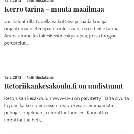
15.3.2013
Antti Mustakallio
Kerro tarina – muuta maailmaa
Jos haluat olla todella vaikuttava ja saada kuulijat
nojautumaan eteenpäin tuoleissaan, kerro heille tarina.
Arvostamme faktakeskeistä esitystapaa, jossa loogiset
perustelut…
14.3.2013
Antti Mustakallio
Retoriikankesakoulu.fi on uudistunut
Retoriikan kesäkoulun www-sivu on päivitetty! Tältä sivulta
löydän kaiken olennaisen tiedon kesän seminaarista:
puhujat, ohjelman ja ilmoittautumisen. Kannattaa
ilmoittautua heti,…