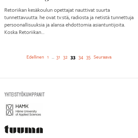
Retoriikan kesäkoulun opettajat nauttivat suurta
tunnettavuutta: he ovat tv:stä, radiosta ja netistä tunnettuja
persoonallisuuksia ja alansa ehdottomia asiantuntijoita.
Koska Retoriikan…
Edellinen
1
31
32
33
34
35
Seuraava
…
YHTEISTYÖKUMPPANIT