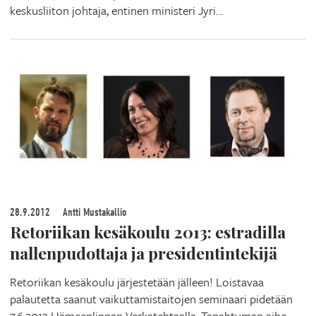
keskusliiton johtaja, entinen ministeri Jyri…
28.9.2012
Antti Mustakallio
Retoriikan kesäkoulu 2013: estradilla
nallenpudottaja ja presidentintekijä
Retoriikan kesäkoulu järjestetään jälleen! Loistavaa
palautetta saanut vaikuttamistaitojen seminaari pidetään
7.6.2013 Hämeenlinnan Verkatehtaalla. Tapahtuman aihe