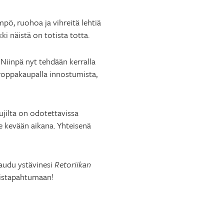
pö, ruohoa ja vihreitä lehtiä
ki näistä on totista totta.
 Niinpä nyt tehdään kerralla
 roppakaupalla innostumista,
jilta on odotettavissa
ee kevään aikana. Yhteisenä
ttaudu ystävinesi
Retoriikan
mistapahtumaan!