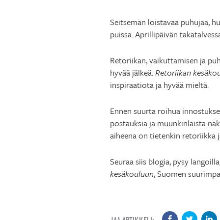
Seitsemän loistavaa puhujaa, hu
puissa. Aprillipäivän takatalves
Retoriikan, vaikuttamisen ja puh
hyvää jälkeä.
Retoriikan kesäko
inspiraatiota ja hyvää mieltä.
Ennen suurta roihua innostuksen 
postauksia ja muunkinlaista näky
aiheena on tietenkin retoriikka ja
Seuraa siis blogia, pysy langoill
kesäkouluun
, Suomen suurimpa