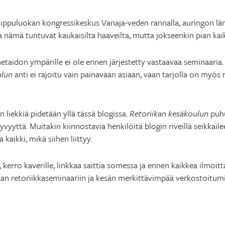
ippuluokan kongressikeskus Vanaja-veden rannalla, auringon läm
sa nämä tuntuvat kaukaisilta haaveilta, mutta jokseenkin pian kaik
etaidon ympärille ei ole ennen järjestetty vastaavaa seminaaria.
ulun
anti ei rajoitu vain painavaan asiaan, vaan tarjolla on myös
liekkiä pidetään yllä tässä blogissa.
Retoriikan kesäkoulun
puhu
vyyttä. Muitakin kiinnostavia henkilöitä blogin riveillä seikkail
 kaikki, mikä siihen liittyy.
a, kerro kaverille, linkkaa saittia somessa ja ennen kaikkea ilmoi
an retoriikkaseminaariin ja kesän merkittävimpää verkostoitu