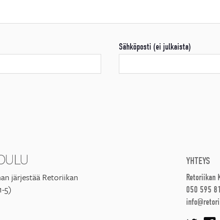
Sähköposti (ei julkaista)
YHTEYS
an järjestää Retoriikan
Retoriikan
1-5)
050 595 8
info@retori