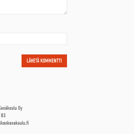
 Kesäkoulu Oy
183
ikankesakoulu.fi