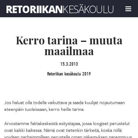
Retoriikan kesäkoulu 2019
MENU
Kerro tarina – muuta
maailmaa
15.3.2013
Retoriikan kesäkoulu 2019
Jos haluat olla todella vaikuttava ja saada kuulijat nojautumaan
eteenpäin tuoleissaan, kerro heille tarina.
Arvostamme faktakeskeistä esitystapaa, jossa loogiset perustelut
ovat kaikki kaikessa. Nämä ovat tietenkin tärkeitä, koska niillä
voidaan parhaimmillaan perustella oman näkemyksen paremmuus.