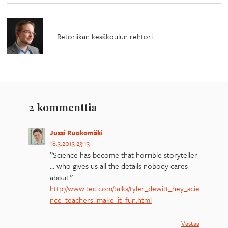
Retoriikan kesäkoulun rehtori
2 kommenttia
Jussi Ruokomäki
18.3.2013 23:13
”Science has become that horrible storyteller
… who gives us all the details nobody cares
about.”
http://www.ted.com/talks/tyler_dewitt_hey_scie
nce_teachers_make_it_fun.html
Vastaa