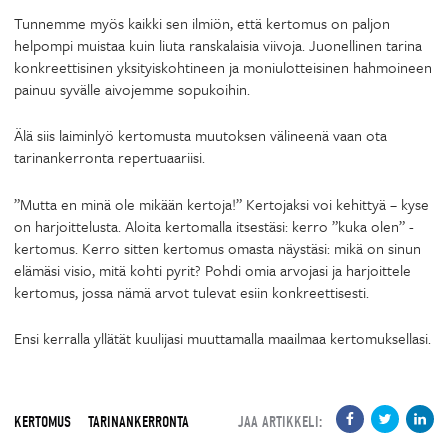
Tunnemme myös kaikki sen ilmiön, että kertomus on paljon
helpompi muistaa kuin liuta ranskalaisia viivoja. Juonellinen tarina
konkreettisinen yksityiskohtineen ja moniulotteisinen hahmoineen
painuu syvälle aivojemme sopukoihin.
Älä siis laiminlyö kertomusta muutoksen välineenä vaan ota
tarinankerronta repertuaariisi.
”Mutta en minä ole mikään kertoja!” Kertojaksi voi kehittyä – kyse
on harjoittelusta. Aloita kertomalla itsestäsi: kerro ”kuka olen” -
kertomus. Kerro sitten kertomus omasta näystäsi: mikä on sinun
elämäsi visio, mitä kohti pyrit? Pohdi omia arvojasi ja harjoittele
kertomus, jossa nämä arvot tulevat esiin konkreettisesti.
Ensi kerralla yllätät kuulijasi muuttamalla maailmaa kertomuksellasi.
KERTOMUS
TARINANKERRONTA
JAA ARTIKKELI: