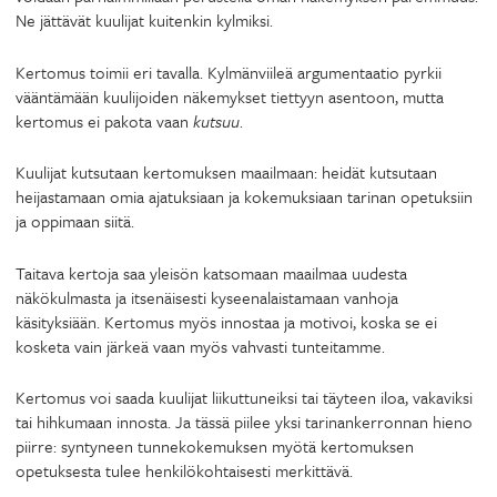
Ne jättävät kuulijat kuitenkin kylmiksi.
Kertomus toimii eri tavalla. Kylmänviileä argumentaatio pyrkii
vääntämään kuulijoiden näkemykset tiettyyn asentoon, mutta
kertomus ei pakota vaan
kutsuu
.
Kuulijat kutsutaan kertomuksen maailmaan: heidät kutsutaan
heijastamaan omia ajatuksiaan ja kokemuksiaan tarinan opetuksiin
ja oppimaan siitä.
Taitava kertoja saa yleisön katsomaan maailmaa uudesta
näkökulmasta ja itsenäisesti kyseenalaistamaan vanhoja
käsityksiään. Kertomus myös innostaa ja motivoi, koska se ei
kosketa vain järkeä vaan myös vahvasti tunteitamme.
Kertomus voi saada kuulijat liikuttuneiksi tai täyteen iloa, vakaviksi
tai hihkumaan innosta. Ja tässä piilee yksi tarinankerronnan hieno
piirre: syntyneen tunnekokemuksen myötä kertomuksen
opetuksesta tulee henkilökohtaisesti merkittävä.