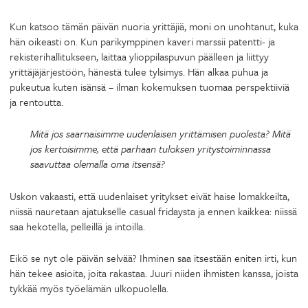
Kun katsoo tämän päivän nuoria yrittäjiä, moni on unohtanut, kuka
hän oikeasti on. Kun parikymppinen kaveri marssii patentti- ja
rekisterihallitukseen, laittaa ylioppilaspuvun päälleen ja liittyy
yrittäjäjärjestöön, hänestä tulee tylsimys. Hän alkaa puhua ja
pukeutua kuten isänsä – ilman kokemuksen tuomaa perspektiiviä
ja rentoutta.
Mitä jos saarnaisimme uudenlaisen yrittämisen puolesta? Mitä
jos kertoisimme, että parhaan tuloksen yritystoiminnassa
saavuttaa olemalla oma itsensä?
Uskon vakaasti, että uudenlaiset yritykset eivät haise lomakkeilta,
niissä nauretaan ajatukselle casual fridaysta ja ennen kaikkea: niissä
saa hekotella, pelleillä ja intoilla.
Eikö se nyt ole päivän selvää? Ihminen saa itsestään eniten irti, kun
hän tekee asioita, joita rakastaa. Juuri niiden ihmisten kanssa, joista
tykkää myös työelämän ulkopuolella.