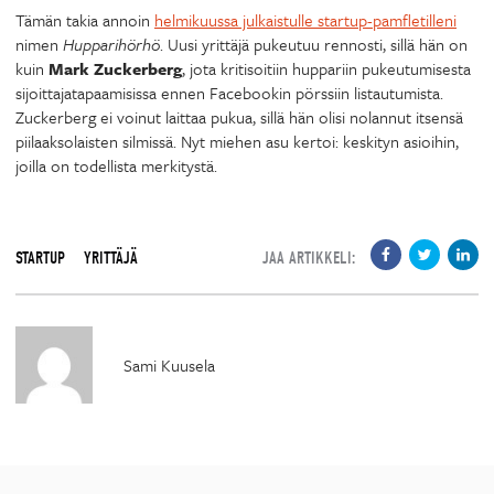
Tämän takia annoin
helmikuussa julkaistulle startup-pamfletilleni
nimen
Hupparihörhö
. Uusi yrittäjä pukeutuu rennosti, sillä hän on
kuin
Mark Zuckerberg
, jota kritisoitiin huppariin pukeutumisesta
sijoittajatapaamisissa ennen Facebookin pörssiin listautumista.
Zuckerberg ei voinut laittaa pukua, sillä hän olisi nolannut itsensä
piilaaksolaisten silmissä. Nyt miehen asu kertoi: keskityn asioihin,
joilla on todellista merkitystä.
STARTUP
YRITTÄJÄ
JAA ARTIKKELI:
Sami Kuusela