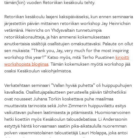
tämän(kin) vuoden Retoriikan kesäkoulu tehty.
Retoriikan kesäkoulu laajeni kaksipäiväiseksi, kun ennen seminaaria
järjestettiin päivän mittainen retoriikan workshop Jay Heinrichsin
vetämänä. Heinrichs on Yhdysvaltain tunnetuimpia
retoriikkakonsultteja, ja hän ammensi kokemuksestaan
ainutkertaisia sisältöjä osallistujien omaksuttavaksi. Palaute on ollut
sen mukaista: ”Thank you, Jay, very much for the most inspiring
workshop this year!!” Katso myös, mitä Terho Puustinen
kirjoitti
workshopista blogiinsa
. Tämän kokemuksen myötä workshop jää
osaksi Kesäkoulun vakiohjelmistoa.
Verkatehtaan seminaari ”Vallan hyvää puhetta” oli huippupuhujien
kavalkadia. Osallistujapalautteen perusteella päivän tähtihetkiksi
ovat nousseet Juhana Torkin koskettava puhe maailmaa
muuttavista tarinoista sekä John Zimmerin huippuviilattu esitys
vaikuttavan puheen laatimisesta ja pitämisestä. Huomionarvoinen
hetki koettiin myös Kesäkoulun talousdebatissa: Li Anderssonin
estyttyä häntä korvaamaan saatiin pika-aikataululla nuoremman
polven vasemmistolainen taloustietäjä Lauri Holappa, joka antoi