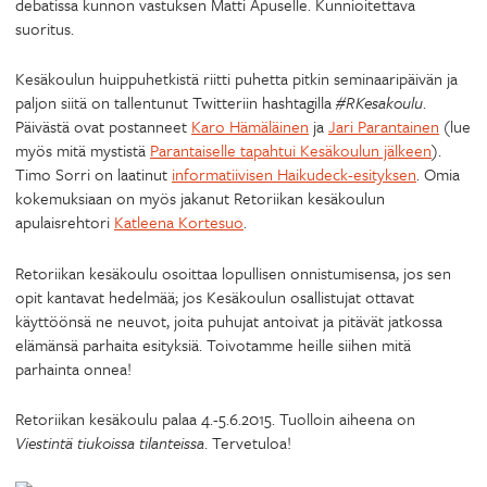
debatissa kunnon vastuksen Matti Apuselle. Kunnioitettava
suoritus.
Kesäkoulun huippuhetkistä riitti puhetta pitkin seminaaripäivän ja
paljon siitä on tallentunut Twitteriin hashtagilla
#RKesakoulu
.
Päivästä ovat postanneet
Karo Hämäläinen
ja
Jari Parantainen
(lue
myös mitä mystistä
Parantaiselle tapahtui Kesäkoulun jälkeen
).
Timo Sorri on laatinut
informatiivisen Haikudeck-esityksen
. Omia
kokemuksiaan on myös jakanut Retoriikan kesäkoulun
apulaisrehtori
Katleena Kortesuo
.
Retoriikan kesäkoulu osoittaa lopullisen onnistumisensa, jos sen
opit kantavat hedelmää; jos Kesäkoulun osallistujat ottavat
käyttöönsä ne neuvot, joita puhujat antoivat ja pitävät jatkossa
elämänsä parhaita esityksiä. Toivotamme heille siihen mitä
parhainta onnea!
Retoriikan kesäkoulu palaa 4.-5.6.2015. Tuolloin aiheena on
Viestintä tiukoissa tilanteissa
. Tervetuloa!