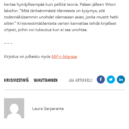
kertaa hyödyllisempää kuin pelkkä teoria. Palaan jälleen Wiion
lakeihin: ”
Mitä tärkeämmästä tilanteesta on kysymys, sitä
todennäköisemmin unohdat olennaisen asian, jonka muistit hetki
sitten
.” Kriisiviestintätilanteita varten kannattaa tehdä kirjalliset
ohjeet, joihin voi tukeutua kun ei saa unohtaa.
– – –
Kirjoitus on julkaistu myös
MIF:n blogissa
.
KRIISIVIESTINTÄ
VAIKUTTAMINEN
JAA ARTIKKELI:
Laura Sarparanta