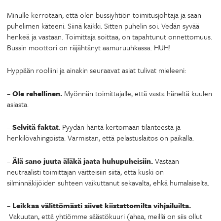
Minulle kerrotaan, että olen bussiyhtiön toimitusjohtaja ja saan
puhelimen käteeni. Siinä kaikki. Sitten puhelin soi. Vedän syvää
henkeä ja vastaan. Toimittaja soittaa, on tapahtunut onnettomuus.
Bussin moottori on räjähtänyt aamuruuhkassa. HUH!
Hyppään rooliini ja ainakin seuraavat asiat tulivat mieleeni:
–
Ole rehellinen.
Myönnän toimittajalle, että vasta häneltä kuulen
asiasta.
–
Selvitä faktat
. Pyydän häntä kertomaan tilanteesta ja
henkilövahingoista. Varmistan, että pelastuslaitos on paikalla.
–
Älä sano juuta äläkä jaata huhupuheisiin.
Vastaan
neutraalisti toimittajan väitteisiin siitä, että kuski on
silminnäkijöiden suhteen vaikuttanut sekavalta, ehkä humalaiselta.
–
Leikkaa välittömästi siivet kiistattomilta vihjailuilta.
Vakuutan, että yhtiömme säästökuuri (ahaa, meillä on siis ollut