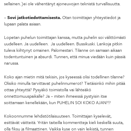
sellainen..)ei ole vähentänyt ajoneuvojen teknistä turvallisuutta.
–
Sovi jatkotiedottamisesta.
Otan toimittajan yhteystiedot ja
lupaan palata asiaan.
Lopetan puhelun toimittajan kanssa, mutta puhelin soi välittömästi
uudelleen. Ja uudelleen. Ja uudelleen. Bussikuski. Lankoja pitkin
tuleva kiihtynyt omainen. Palomestari. Tilanne on samaan aikaan
todentuntuinen ja absurdi. Tunnen, että minua viedään kuin pässiä
narussa.
Koko ajan mietin mitä tekisin, jos kyseessä olisi todellinen tilanne?
Olisiko minulla tarvittavat puhelinnumerot? Tietäisinkö mihin pitää
ottaa yhteyttä? Pysyäkö toimistolla vai lähteäkö
onnettomuuspaikalle? Ja – miten ihmeessä pystyisin itse
soittamaan kenellekään, kun PUHELIN SOI KOKO AJAN?!?
Kokoonnumme lehdistötilaisuuteen. Toimittajan kyselevät,
esittävät väitteitä. Yritän taiteilla kommentteja kieli keskellä suuta,
olla fiksu ja filmaattinen. Vaikka kyse on vain leikistä, tunnen