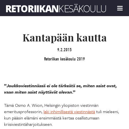
Retoriikan kesäkoulu 2019
MENU
Kantapään kautta
9.2.2015
Retoriikan kesäkoulu 2019
”
Joukkoviestinnässä ei ole tärkeätä se, miten asiat ovat,
vaan miten asiat näyttävät olevan
.”
Tämä Osmo A. Wiion, Helsingin yliopiston viestinnän
emeritusprofessorin,
laki inhimillisestä viestinnästä
tuli mieleeni,
kun pääsin elämäni ensimmäistä kertaa osallistumaan
kriisiviestintäharjoitukseen.