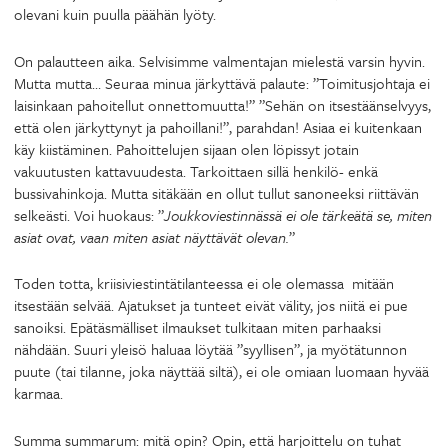
olevani kuin puulla päähän lyöty.
On palautteen aika. Selvisimme valmentajan mielestä varsin hyvin.
Mutta mutta… Seuraa minua järkyttävä palaute: ”Toimitusjohtaja ei
laisinkaan pahoitellut onnettomuutta!” ”Sehän on itsestäänselvyys,
että olen järkyttynyt ja pahoillani!”, parahdan! Asiaa ei kuitenkaan
käy kiistäminen. Pahoittelujen sijaan olen löpissyt jotain
vakuutusten kattavuudesta. Tarkoittaen sillä henkilö- enkä
bussivahinkoja. Mutta sitäkään en ollut tullut sanoneeksi riittävän
selkeästi. Voi huokaus: ”
Joukkoviestinnässä ei ole tärkeätä se, miten
asiat ovat, vaan miten asiat näyttävät olevan.
”
Toden totta, kriisiviestintätilanteessa ei ole olemassa mitään
itsestään selvää. Ajatukset ja tunteet eivät välity, jos niitä ei pue
sanoiksi. Epätäsmälliset ilmaukset tulkitaan miten parhaaksi
nähdään. Suuri yleisö haluaa löytää ”syyllisen”, ja myötätunnon
puute (tai tilanne, joka näyttää siltä), ei ole omiaan luomaan hyvää
karmaa.
Summa summarum: mitä opin? Opin, että harjoittelu on tuhat