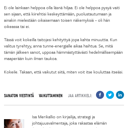
Ei ole lainkaan helppoa olla läsnä hiljaa. Ei ole helppoa pysyä vaiti
sen sijaan, että kiirehtisi keskeyttämään, puolustautumaan ja
ainakin mielestään oikaisemaan toisen näkemyksiä – oli hän
oikeassa tai ei.
Tässä voit kokeilla taitojesi kehityttyä jopa kahta minuuttia. Kun
valitus tyrehtyy, anna tunne-energialle aikaa haihtua. Se, mitä
tämän jälkeen sanot, uppoaa hämmästyttävästi hedelmällisempään
maaperään kuin ilman taukoa.
Kokeile. Takaan, että vaikutut siitä, miten voit itse kouluttaa itseäsi.
SANATON VIESTINTÄ
VAIKUTTAMINEN
JAA ARTIKKELI:
Isa Merikallio on kirjailija, strategi ja
johtajuusvalmentaja, joka rakastaa elämän