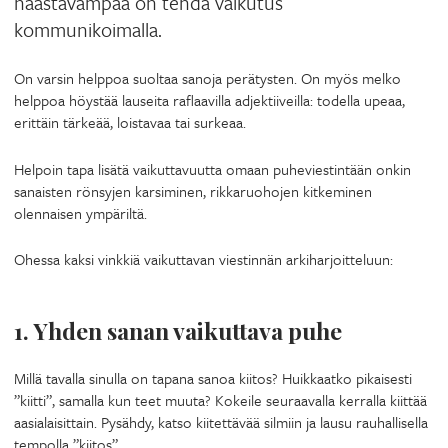
haastavampaa on tehdä vaikutus
kommunikoimalla.
On varsin helppoa suoltaa sanoja perätysten. On myös melko
helppoa höystää lauseita raflaavilla adjektiiveilla: todella upeaa,
erittäin tärkeää, loistavaa tai surkeaa.
Helpoin tapa lisätä vaikuttavuutta omaan puheviestintään onkin
sanaisten rönsyjen karsiminen, rikkaruohojen kitkeminen
olennaisen ympäriltä.
Ohessa kaksi vinkkiä vaikuttavan viestinnän arkiharjoitteluun:
1. Yhden sanan vaikuttava puhe
Millä tavalla sinulla on tapana sanoa kiitos? Huikkaatko pikaisesti
”kiitti”, samalla kun teet muuta? Kokeile seuraavalla kerralla kiittää
aasialaisittain. Pysähdy, katso kiitettävää silmiin ja lausu rauhallisella
tempolla ”kiitos”.