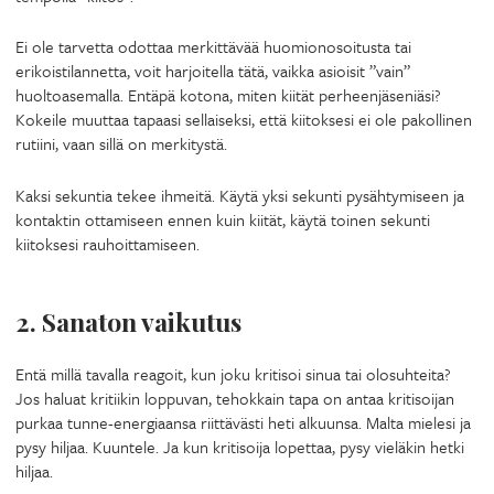
Ei ole tarvetta odottaa merkittävää huomionosoitusta tai
erikoistilannetta, voit harjoitella tätä, vaikka asioisit ”vain”
huoltoasemalla. Entäpä kotona, miten kiität perheenjäseniäsi?
Kokeile muuttaa tapaasi sellaiseksi, että kiitoksesi ei ole pakollinen
rutiini, vaan sillä on merkitystä.
Kaksi sekuntia tekee ihmeitä. Käytä yksi sekunti pysähtymiseen ja
kontaktin ottamiseen ennen kuin kiität, käytä toinen sekunti
kiitoksesi rauhoittamiseen.
2. Sanaton vaikutus
Entä millä tavalla reagoit, kun joku kritisoi sinua tai olosuhteita?
Jos haluat kritiikin loppuvan, tehokkain tapa on antaa kritisoijan
purkaa tunne-energiaansa riittävästi heti alkuunsa. Malta mielesi ja
pysy hiljaa. Kuuntele. Ja kun kritisoija lopettaa, pysy vieläkin hetki
hiljaa.