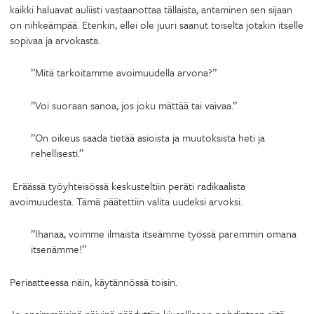
kaikki haluavat auliisti vastaanottaa tällaista, antaminen sen sijaan
on nihkeämpää. Etenkin, ellei ole juuri saanut toiselta jotakin itselle
sopivaa ja arvokasta.
”Mitä tarkoitamme avoimuudella arvona?”
”Voi suoraan sanoa, jos joku mättää tai vaivaa.”
”On oikeus saada tietää asioista ja muutoksista heti ja
rehellisesti.”
Eräässä työyhteisössä keskusteltiin peräti radikaalista
avoimuudesta. Tämä päätettiin valita uudeksi arvoksi.
”Ihanaa, voimme ilmaista itseämme työssä paremmin omana
itsenämme!”
Periaatteessa näin, käytännössä toisin.