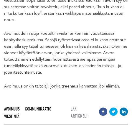
suuremman voiton tavoittelu, ellei peräti ahneus, ”kun kukaan ei
niitä kuitenkaan lue”, ei suinkaan vaikkapa materiaalikustannusten
nousu.
Avoimuuden rajoja koeteltiin vielä rankemmin vuosittaisissa
kehityskeskusteluissa. Säröjä työmotivaatiossa ei kukaan nostanut
esiin, sillä syy tapahtuneeseen oli liian vaikea ilmaistavaksi: Olemme
vieneet käytäntöön arvon, jonka yhdessä valitsimme. Arvon
toteuttaminen edellyttäisi huomattavasti aiempaa parempaa
tunneälykkyyttä sekä vuorovaikutuksen ja viestinnän taitoja – ja
jopa itsetuntemusta.
Avoimuus onkin taitolaji, jonka treenaus kannattaa läpi elämän.
AVOIMUUS
KOMMUNIKAATIO
JAA
ARTIKKELI:
VIESTINTÄ