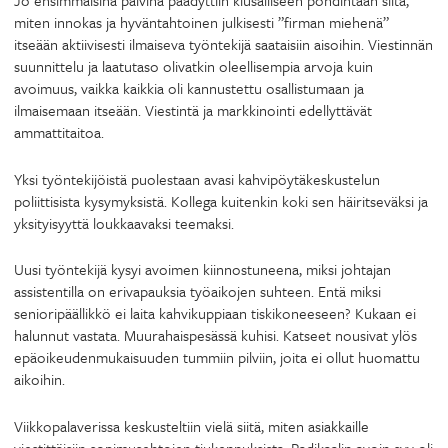
Jo ensimmäisinä päivinä päädyttiin kiusalliseen pohdintaan siitä,
miten innokas ja hyväntahtoinen julkisesti ”firman miehenä”
itseään aktiivisesti ilmaiseva työntekijä saataisiin aisoihin. Viestinnän
suunnittelu ja laatutaso olivatkin oleellisempia arvoja kuin
avoimuus, vaikka kaikkia oli kannustettu osallistumaan ja
ilmaisemaan itseään. Viestintä ja markkinointi edellyttävät
ammattitaitoa.
Yksi työntekijöistä puolestaan avasi kahvipöytäkeskustelun
poliittisista kysymyksistä. Kollega kuitenkin koki sen häiritseväksi ja
yksityisyyttä loukkaavaksi teemaksi.
Uusi työntekijä kysyi avoimen kiinnostuneena, miksi johtajan
assistentilla on erivapauksia työaikojen suhteen. Entä miksi
senioripäällikkö ei laita kahvikuppiaan tiskikoneeseen? Kukaan ei
halunnut vastata. Muurahaispesässä kuhisi. Katseet nousivat ylös
epäoikeudenmukaisuuden tummiin pilviin, joita ei ollut huomattu
aikoihin.
Viikkopalaverissa keskusteltiin vielä siitä, miten asiakkaille
viestittäisiin sopimusehtojen tiukennuksista. Radikaalin avoin syy oli