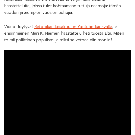
haastatteluita, joissa tulet kohtaamaan tuttuja naamoja: tämän
vuoden ja aiempien vuosien puhujia.
Videot löytyvät
Retoriikan kesäkoulun Youtube-kanavalta
, ja
ensimmäinen Mari K. Niemen haastattelu heti tuosta alta. Miten
toimii poliittinen populismi ja miksi se vetoaa niin moniin?