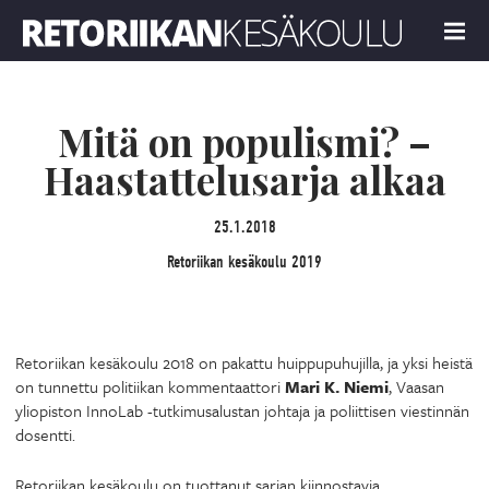
Retoriikan kesäkoulu 2019
MENU
Mitä on populismi? –
Haastattelusarja alkaa
25.1.2018
Retoriikan kesäkoulu 2019
Retoriikan kesäkoulu 2018 on pakattu huippupuhujilla, ja yksi heistä
on tunnettu politiikan kommentaattori
Mari K. Niemi
, Vaasan
yliopiston InnoLab -tutkimusalustan johtaja ja poliittisen viestinnän
dosentti.
Retoriikan kesäkoulu on tuottanut sarjan kiinnostavia