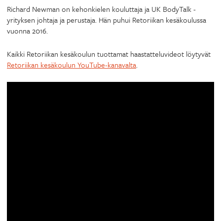
Richard Newman on kehonkielen kouluttaja ja UK BodyTalk -
yrityksen johtaja ja perustaja. Hän puhui Retoriikan kesäkoulussa
vuonna 2016.
Kaikki Retoriikan kesäkoulun tuottamat haastatteluvideot löytyvät
Retoriikan kesäkoulun YouTube-kanavalta
.