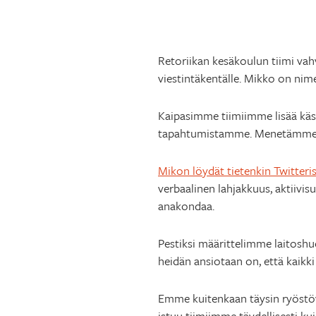
Retoriikan kesäkoulun tiimi vah
viestintäkentälle. Mikko on nime
Kaipasimme tiimiimme lisää käs
tapahtumistamme. Menetämme si
Mikon löydät tietenkin Twitteri
verbaalinen lahjakkuus, aktiivi
anakondaa.
Pestiksi määrittelimme laitoshu
heidän ansiotaan on, että kaikki
Emme kuitenkaan täysin ryöstövi
istuu tiimiimme täydellisesti ku