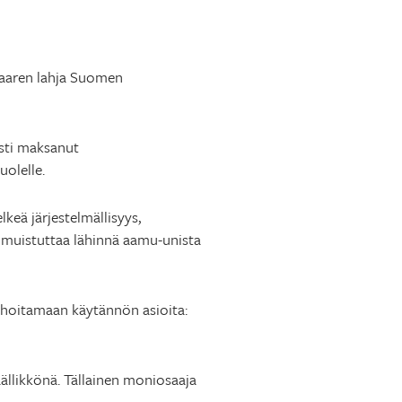
asaaren lahja Suomen
asti maksanut
olelle.
eä järjestelmällisyys,
a muistuttaa lähinnä aamu-unista
a hoitamaan käytännön asioita:
ällikkönä. Tällainen moniosaaja