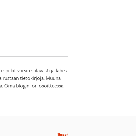
iikit varsin sulavasti ja lähes
 rustaan tietokirjoja. Muuna
aja. Oma blogini on osoitteessa
Ohjeet