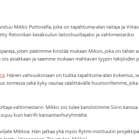
vistuu Mikko Puttosella, joka on tapahtuma-alan taitaja ja Viit
tty Retoriikan kesäkoulun laitoshuoltajaksi ja vahtimestariksi.
ipareja, joten päätimme kiristää mukaan Mikon, joka on tähän 
is asiakkaan ja saamme mukaan mahtavan tyypin tekijöiden pu
stä
. Hänen vahvuuksinaan on tiukka tapahtuma-alan kokemus, selk
suus somessa sekä kyky nauraa säälittävälle huumorillemme, jok
oltaja-vahtimestarin. Mikko siis tulee kanslistimme Siirin kanss
 sujuu kuin katrilli kansantanhuryhmältä.
ljele Mikkoa. Hän jatkaa yhä myös Rytmi-instituutin projektipä
in lanttu lihasoppaan. Tervetuloa, Mikko!