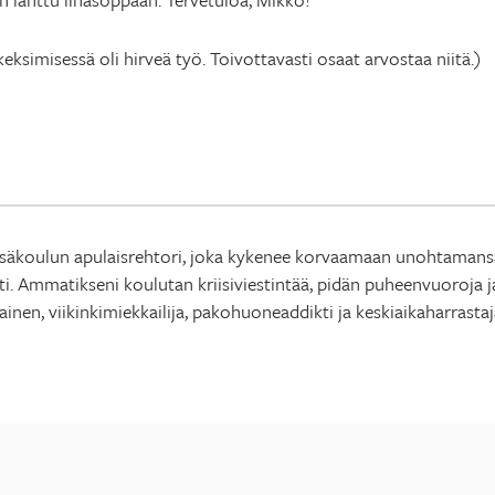
eksimisessä oli hirveä työ. Toivottavasti osaat arvostaa niitä.)
säkoulun apulaisrehtori, joka kykenee korvaamaan unohtamansa sp
Ammatikseni koulutan kriisiviestintää, pidän puheenvuoroja ja
ainen, viikinkimiekkailija, pakohuoneaddikti ja keskiaikaharrast