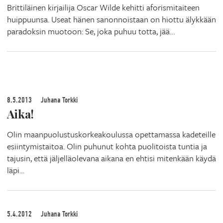
Brittiläinen kirjailija Oscar Wilde kehitti aforismitaiteen
huippuunsa. Useat hänen sanonnoistaan on hiottu älykkään
paradoksin muotoon: Se, joka puhuu totta, jää…
8.5.2013
Juhana Torkki
Aika!
Olin maanpuolustuskorkeakoulussa opettamassa kadeteille
esiintymistaitoa. Olin puhunut kohta puolitoista tuntia ja
tajusin, että jäljelläolevana aikana en ehtisi mitenkään käydä
läpi…
5.4.2012
Juhana Torkki