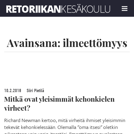
Retoriikan kesäkoulu 2019
MENU
Avainsana:
ilmeettömyys
10.2.2018
Siiri Pietilä
Mitkä ovat yleisimmät kehonkielen
virheet?
Richard Newman kertoo, mitä virheitä ihmiset yleisimmin
tekevät kehonkielessään. Olemalla "oma itsesi" oletkin
oikeastaan vain varjo itsestäsi. Ilmeettömyys puolestaan