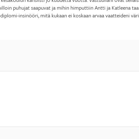
milloin puhujat saapuvat ja mihin himputtiin Antti ja Katleena t
 diplomi-insinööri, mitä kukaan ei koskaan arvaa vaatteideni vär