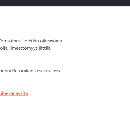
”oma itsesi” oletkin oikeastaan
nolla. Ilmeettömyys jättää
 puhui Retoriikan kesäkoulussa
ube-kanavalta
.