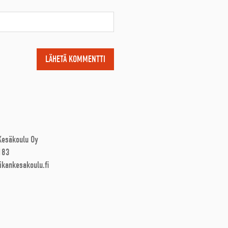
 Kesäkoulu Oy
183
ikankesakoulu.fi