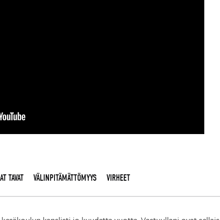
AT TAVAT
VÄLINPITÄMÄTTÖMYYS
VIRHEET
kesäkoulun kanslisti jo kuudetta vuotta. Vastuullani ovat sellai