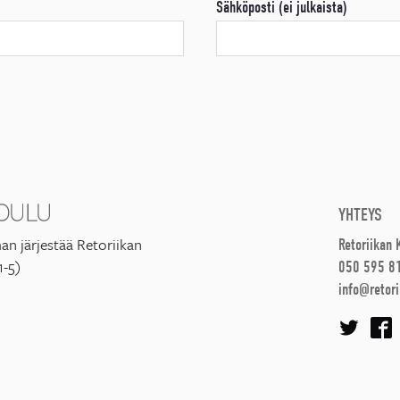
Sähköposti (ei julkaista)
YHTEYS
an järjestää Retoriikan
Retoriikan
1-5)
050 595 8
info@retori