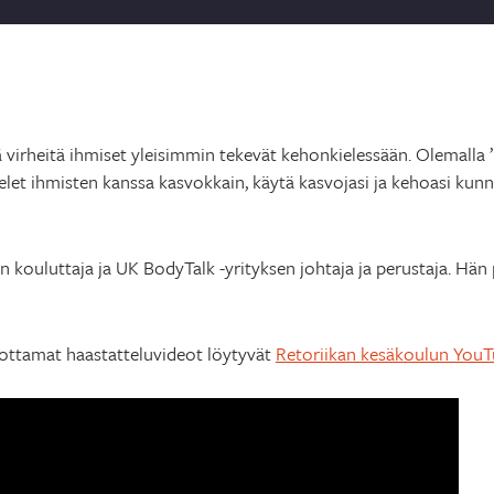
 virheitä ihmiset yleisimmin tekevät kehonkielessään. Olemalla 
telet ihmisten kanssa kasvokkain, käytä kasvojasi ja kehoasi kun
kouluttaja ja UK BodyTalk -yrityksen johtaja ja perustaja. Hän
uottamat haastatteluvideot löytyvät
Retoriikan kesäkoulun YouT