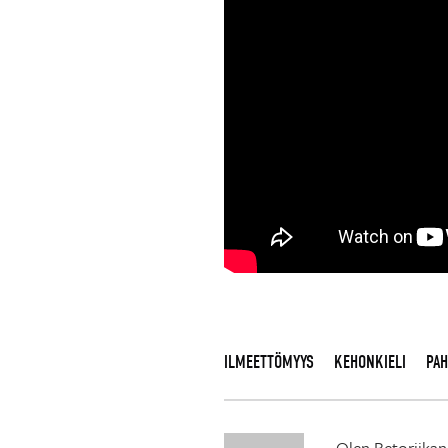
ILMEETTÖMYYS
KEHONKIELI
PAH
Olen Retoriikan 