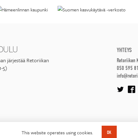
YHTEYS
an järjestää Retoriikan
Retoriikan
1-5)
050 595 8
info@retori
This website operates using cookies.
OK