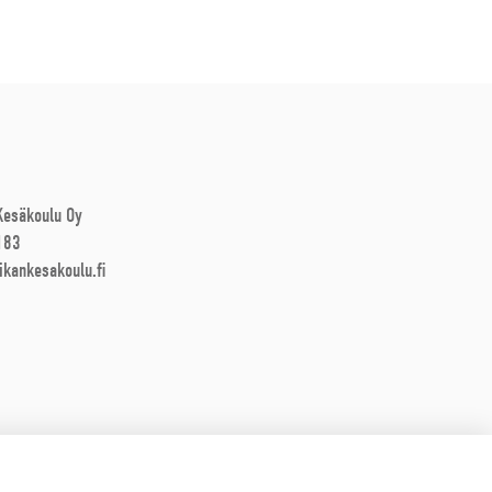
 Kesäkoulu Oy
183
ikankesakoulu.fi