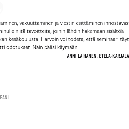
taminen, vakuuttaminen ja viestin esittäminen innostavas
minulle niitä tavoitteita, joihin lähdin hakemaan sisältöä
kan kesäkoulusta. Harvoin voi todeta, että seminaari täytt
itti odotukset. Näin pääsi käymään.
ANNI LAIHANEN, ETELÄ-KARJALA
PANI