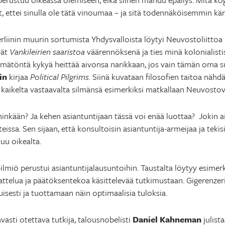
, ettei sinulla ole tätä vinoumaa – ja sitä todennäköisemmin kär
iinin muurin sortumista Yhdysvalloista löytyi Neuvostoliittoa 
vät
Vankileirien saaristoa
väärennöksenä ja ties minä kolonialist
mätöntä kykyä heittää aivonsa narikkaan, jos vain tämän oma suos
in
kirjaa
Political Pilgrims.
Siinä kuvataan filosofien taitoa nähd
kaikelta vastaavalta silmänsä esimerkiksi matkallaan Neuvostov
hinkään? Ja kehen asiantuntijaan tässä voi enää luottaa? Jokin a
eissa. Sen sijaan, että konsultoisin asiantuntija-armeijaa ja teki
uu oikealta.
ilmiö perustui asiantuntijalausuntoihin. Taustalta löytyy esimer
attelua ja päätöksentekoa käsittelevää tutkimustaan. Gigerenze
isesti ja tuottamaan näin optimaalisia tuloksia.
asti otettava tutkija, talousnobelisti
Daniel Kahneman
julist