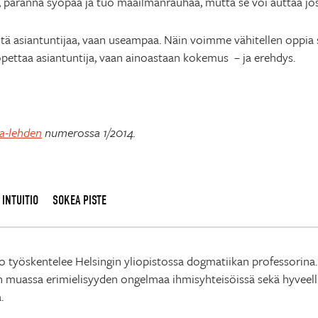
, paranna syöpää ja tuo maailmanrauhaa, mutta se voi auttaa jo
yhtä asiantuntijaa, vaan useampaa. Näin voimme vähitellen oppi
 opettaa asiantuntija, vaan ainoastaan kokemus ­ – ja erehdys.
a-lehden
numerossa 1/2014.
INTUITIO
SOKEA PISTE
io työskentelee Helsingin yliopistossa dogmatiikan professorin
n muassa erimielisyyden ongelmaa ihmisyhteisöissä sekä hyveel
.