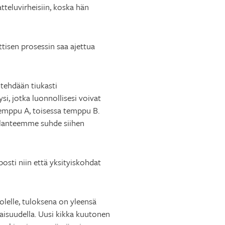
tteluvirheisiin, koska hän
ttisen prosessin saa ajettua
 tehdään tiukasti
si, jotka luonnollisesi voivat
 temppu A, toisessa temppu B.
tilanteemme suhde siihen
osti niin että yksityiskohdat
olelle, tuloksena on yleensä
iaisuudella. Uusi kikka kuutonen