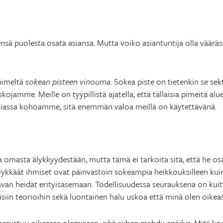
nsä puolesta osata asiansa. Mutta voiko asiantuntija olla väärä
nimeltä
sokean pisteen vinouma
. Sokea piste on tietenkin se se
ojamme. Meille on tyypillistä ajatella, että tällaisia pimeitä alu
rkiassa kohoamme, sitä enemmän valoa meillä on käytettävänä.
ia omasta älykkyydestään, mutta tämä ei tarkoita sitä, että he os
Älykkäät ihmiset ovat päinvastoin sokeampia heikkouksilleen ku
an heidät erityisasemaan. Todellisuudessa seurauksena on kuite
lisiin teorioihin sekä luontainen halu uskoa että minä olen oikeas
perustuu oikeassa olemiseen, eikä siihen mahdu epäilys. Mitä kogn