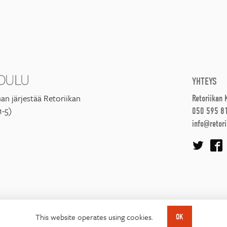
YHTEYS
an järjestää Retoriikan
Retoriikan
1-5)
050 595 8
info@retori
This website operates using cookies.
OK