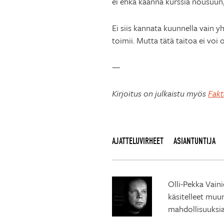
ei ehkä käännä kurssia nousuun
Ei siis kannata kuunnella vain 
toimii. Mutta tätä taitoa ei voi
—
Kirjoitus on julkaistu myös
Fakt
AJATTELUVIRHEET
ASIANTUNTIJA
Olli-Pekka Vain
käsitelleet muu
mahdollisuuksia