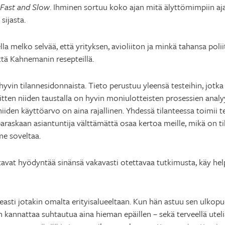
 Fast and Slow
. Ihminen sortuu koko ajan mitä älyttömimpiin aja
sijasta.
la melko selvää, että yrityksen, avioliiton ja minkä tahansa polii
ttä Kahnemanin resepteillä.
hyvin tilannesidonnaista. Tieto perustuu yleensä testeihin, jotka
sitten niiden taustalla on hyvin moniulotteisten prosessien analyy
 niiden käyttöarvo on aina rajallinen. Yhdessä tilanteessa toimii
araskaan asiantuntija välttämättä osaa kertoa meille, mikä on 
me soveltaa.
kavat hyödyntää sinänsä vakavasti otettavaa tutkimusta, käy help
keasti jotakin omalta erityisalueeltaan. Kun hän astuu sen ulkopu
n kannattaa suhtautua aina hieman epäillen – sekä terveellä utel