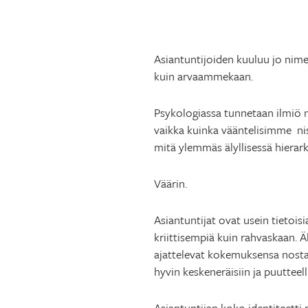
Asiantuntijoiden kuuluu jo nime
kuin arvaammekaan.
Psykologiassa tunnetaan ilmiö 
vaikka kuinka vääntelisimme nisk
mitä ylemmäs älyllisessä hiera
Väärin.
Asiantuntijat ovat usein tietois
kriittisempiä kuin rahvaskaan. 
ajattelevat kokemuksensa nostav
hyvin keskeneräisiin ja puutteel
Asiantuntijan koko identiteetti 