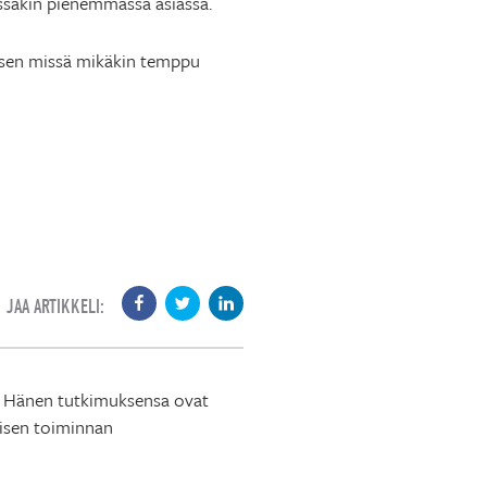
ssakin pienemmässä asiassa.
a sen missä mikäkin temppu
JAA ARTIKKELI:
a. Hänen tutkimuksensa ovat
lisen toiminnan