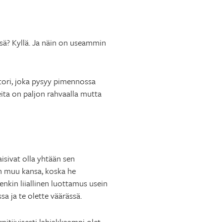
ssä? Kyllä. Ja näin on useammin
ktori, joka pysyy pimennossa
eita on paljon rahvaalla mutta
aisivat olla yhtään sen
in muu kansa, koska he
nkin liiallinen luottamus usein
sa ja te olette väärässä.
itiivisesti lahjakkaampi olet,