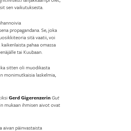
sit sen vaikutuksesta.
ihannoivia
isena propagandana. Se, joka
ikkiteoria sitä vaatii, voi
ä kaikenlaista pahaa omassa
enäjälle tai Kuubaan.
ika sitten oli muodikasta
sin monimutkaisia laskelmia,
kiksi
Gerd Gigerenzerin
Gut
rin mukaan ihmisen aivot ovat
aa aivan päinvastaista