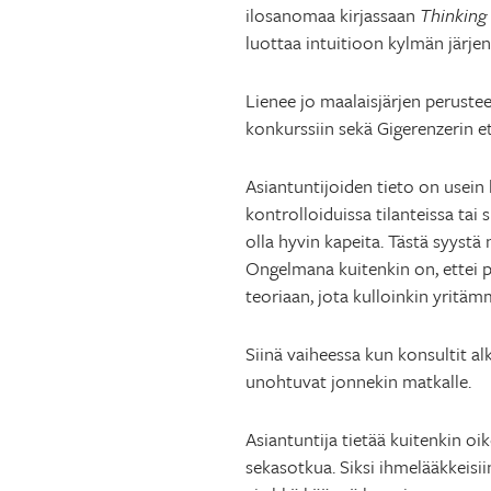
ilosanomaa kirjassaan
Thinking
luottaa intuitioon kylmän järjen 
Lienee jo maalaisjärjen perusteel
konkurssiin sekä Gigerenzerin e
Asiantuntijoiden tieto on usein 
kontrolloiduissa tilanteissa tai 
olla hyvin kapeita. Tästä syystä
Ongelmana kuitenkin on, ettei p
teoriaan, jota kulloinkin yritäm
Siinä vaiheessa kun konsultit al
unohtuvat jonnekin matkalle.
Asiantuntija tietää kuitenkin oi
sekasotkua. Siksi ihmelääkkeisii