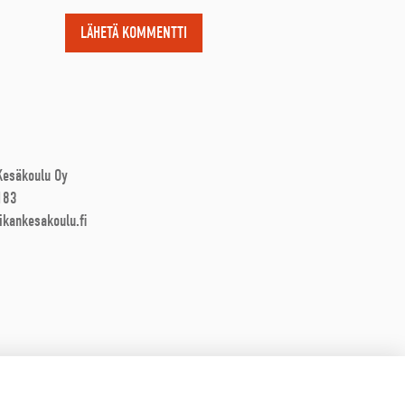
 Kesäkoulu Oy
183
ikankesakoulu.fi