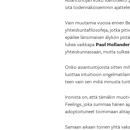
sitä todennäköisemmin ajattelet
Vain muutamia vuosia ennen Berl
yhteiskuntafilosofeja, jotka piti
epäilee länsimaisen älykön pistä
lukea vaikkapa
Paul Hollander
yhteiskunnassaan, mutta sulkea 
Onko asiantuntijoista sitten mi
luottaa intuitioon ongelmatilant
teen vain sen mikä minusta tunt
Ironista on, että tämäkin muoti-
Feelings
, joka summaa hänen aj
adoptoituneet toimimaan alitaju
Samaan aikaan toinen yhtä vakav