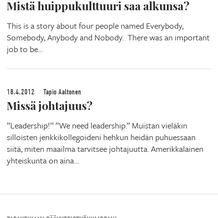
Mistä huippukulttuuri saa alkunsa?
This is a story about four people named Everybody,
Somebody, Anybody and Nobody. There was an important
job to be…
18.4.2012
Tapio Aaltonen
Missä johtajuus?
”Leadership!” ”We need leadership.” Muistan vieläkin
silloisten jenkkikollegoideni hehkun heidän puhuessaan
siitä, miten maailma tarvitsee johtajuutta. Amerikkalainen
yhteiskunta on aina…