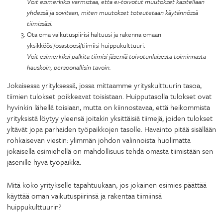
Voit esimerkiksi varmistaa, että ei-toivotut muutokset käsitellään
yhdessä ja sovitaan, miten muutokset toteutetaan käytännössä
tiimissäsi.
Ota oma vaikutuspiirisi haltuusi ja rakenna omaan
yksikköösi/osastoosi/tiimiisi huippukulttuuri.
Voit esimerkiksi palkita tiimisi jäseniä toivotunlaisesta toiminnasta
hauskoin, persoonallisin tavoin.
Jokaisessa yrityksessä, jossa mittaamme yrityskulttuurin tasoa,
tiimien tulokset poikkeavat toisistaan. Huipputasolla tulokset ovat
hyvinkin lähellä toisiaan, mutta on kiinnostavaa, että heikommista
yrityksistä löytyy yleensä joitakin yksittäisiä tiimejä, joiden tulokset
yltävät jopa parhaiden työpaikkojen tasolle. Havainto pitää sisällään
rohkaisevan viestin: ylimmän johdon valinnoista huolimatta
jokaisella esimiehellä on mahdollisuus tehdä omasta tiimistään sen
jäsenille hyvä työpaikka.
Mitä koko yritykselle tapahtuukaan, jos jokainen esimies päättää
käyttää oman vaikutuspiirinsä ja rakentaa tiimiinsä
huippukulttuurin?