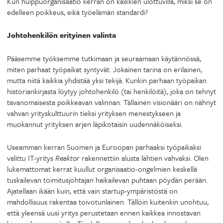
Kun huippuorganisaatio kerran on kaikkien ulottuvilla, miksi se on
edelleen poikkeus, eikä työelämän standardi?
Johtohenkilön erityinen valinta
Pääsemme työksemme tutkimaan ja seuraamaan käytännössä,
miten parhaat työpaikat syntyvät. Jokainen tarina on erilainen,
mutta niitä kaikkia yhdistää yksi tekijä. Kunkin parhaan työpaikan
historiankirjasta löytyy johtohenkilö (tai henkilöitä), joka on tehnyt
tavanomaisesta poikkeavan valinnan. Tällainen visionääri on nähnyt
vahvan yrityskulttuurin tieksi yrityksen menestykseen ja
muokannut yrityksen arjen läpikotaisin uudennäköiseksi.
Useamman kerran Suomen ja Euroopan parhaaksi työpaikaksi
valittu IT-yritys
Reaktor
rakennettiin alusta lähtien vahvaksi. Olen
lukemattomat kerrat kuullut organisaatio-ongelmien keskellä
tuskailevan toimitusjohtajan haikailevan puhtaan pöydän perään.
Ajatellaan ikään kuin, että vain startup-ympäristöstä on
mahdollisuus rakentaa toivotunlainen. Tällöin kuitenkin unohtuu,
että yleensä uusi yritys perustetaan ennen kaikkea innostavan