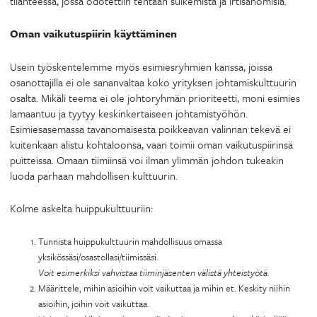
tilanteessa, jossa odotettiin tehtaan sulkemista ja irtisanomisia.
Oman vaikutuspiirin käyttäminen
Usein työskentelemme myös esimiesryhmien kanssa, joissa
osanottajilla ei ole sananvaltaa koko yrityksen johtamiskulttuurin
osalta. Mikäli teema ei ole johtoryhmän prioriteetti, moni esimies
lamaantuu ja tyytyy keskinkertaiseen johtamistyöhön.
Esimiesasemassa tavanomaisesta poikkeavan valinnan tekevä ei
kuitenkaan alistu kohtaloonsa, vaan toimii oman vaikutuspiirinsä
puitteissa. Omaan tiimiinsä voi ilman ylimmän johdon tukeakin
luoda parhaan mahdollisen kulttuurin.
Kolme askelta huippukulttuuriin:
Tunnista huippukulttuurin mahdollisuus omassa
yksikössäsi/osastollasi/tiimissäsi.
Voit esimerkiksi vahvistaa tiiminjäsenten välistä yhteistyötä.
Määrittele, mihin asioihin voit vaikuttaa ja mihin et. Keskity niihin
asioihin, joihin voit vaikuttaa.