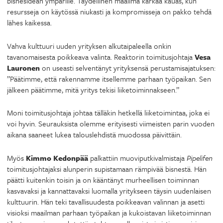
bisnesidean ympärille. Täydellinen maailma karkaa kauas, kun
resursseja on käytössä niukasti ja kompromisseja on pakko tehdä
lähes kaikessa.
Vahva kulttuuri uuden yrityksen alkutaipaleella onkin
tavanomaisesta poikkeava valinta. Reaktorin toimitusjohtaja
Vesa
Lauronen
on useasti selventänyt yrityksensä perustamisajatuksen:
”Päätimme, että rakennamme itsellemme parhaan työpaikan. Sen
jälkeen päätimme, mitä yritys tekisi liiketoiminnakseen.”
Moni toimitusjohtaja johtaa tälläkin hetkellä liiketoimintaa, joka ei
voi hyvin. Seurauksista olemme erityisesti viimeisten parin vuoden
aikana saaneet lukea talouslehdistä muodossa päivittäin.
Myös
Kimmo Kedonpää
palkattiin muoviputkivalmistaja
Pipelifen
toimitusjohtajaksi alunperin supistamaan rämpivää bisnestä. Hän
päätti kuitenkin toisin ja on kääntänyt murheellisen toiminnan
kasvavaksi ja kannattavaksi luomalla yritykseen täysin uudenlaisen
kulttuurin. Hän teki tavallisuudesta poikkeavan valinnan ja asetti
visioksi maailman parhaan työpaikan ja kukoistavan liiketoiminnan