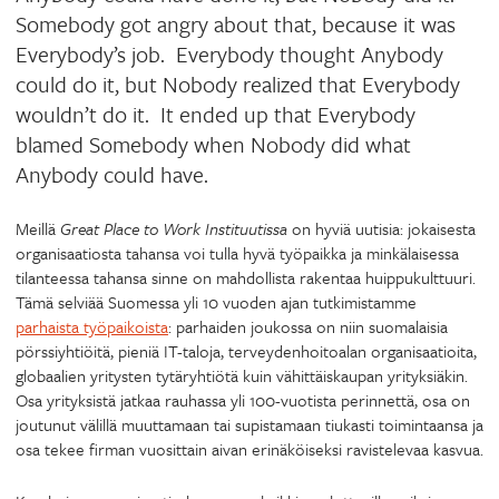
Somebody got angry about that, because it was
Everybody’s job. Everybody thought Anybody
could do it, but Nobody realized that Everybody
wouldn’t do it. It ended up that Everybody
blamed Somebody when Nobody did what
Anybody could have.
Meillä
Great Place to Work Instituutissa
on hyviä uutisia: jokaisesta
organisaatiosta tahansa voi tulla hyvä työpaikka ja minkälaisessa
tilanteessa tahansa sinne on mahdollista rakentaa huippukulttuuri.
Tämä selviää Suomessa yli 10 vuoden ajan tutkimistamme
parhaista työpaikoista
: parhaiden joukossa on niin suomalaisia
pörssiyhtiöitä, pieniä IT-taloja, terveydenhoitoalan organisaatioita,
globaalien yritysten tytäryhtiötä kuin vähittäiskaupan yrityksiäkin.
Osa yrityksistä jatkaa rauhassa yli 100-vuotista perinnettä, osa on
joutunut välillä muuttamaan tai supistamaan tiukasti toimintaansa ja
osa tekee firman vuosittain aivan erinäköiseksi ravistelevaa kasvua.