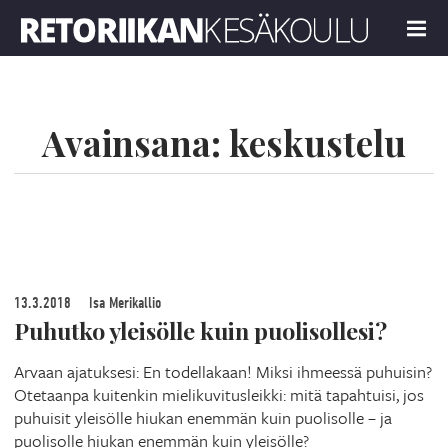
Retoriikan kesäkoulu 2019
MENU
Avainsana:
keskustelu
13.3.2018
Isa Merikallio
Puhutko yleisölle kuin puolisollesi?
Arvaan ajatuksesi: En todellakaan! Miksi ihmeessä puhuisin?
Otetaanpa kuitenkin mielikuvitusleikki: mitä tapahtuisi, jos
puhuisit yleisölle hiukan enemmän kuin puolisolle – ja
puolisolle hiukan enemmän kuin yleisölle?