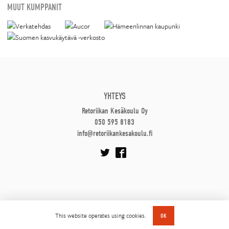
MUUT KUMPPANIT
YHTEYS
Retoriikan Kesäkoulu Oy
050 595 8183
info@retoriikankesakoulu.fi
This website operates using cookies.
OK