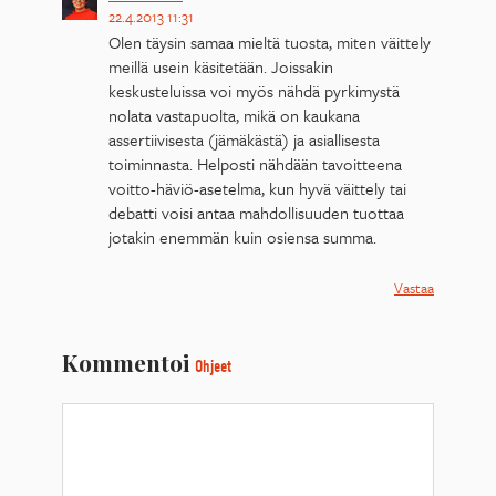
22.4.2013 11:31
Olen täysin samaa mieltä tuosta, miten väittely
meillä usein käsitetään. Joissakin
keskusteluissa voi myös nähdä pyrkimystä
nolata vastapuolta, mikä on kaukana
assertiivisesta (jämäkästä) ja asiallisesta
toiminnasta. Helposti nähdään tavoitteena
voitto-häviö-asetelma, kun hyvä väittely tai
debatti voisi antaa mahdollisuuden tuottaa
jotakin enemmän kuin osiensa summa.
Vastaa
Kommentoi
Ohjeet