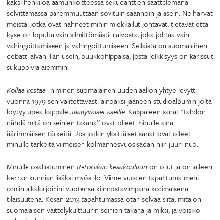
kaksi henkilöä aamunkoitteessa sekudanttien saattelemana
selvittämässä paremmuuttaan sovituin säännöin ja asein. Ne harvat
meistä, jotka ovat nähneet mihin miekkailut johtavat, tietävät että
kyse on lopulta vain silmittömästä raivosta, joka johtaa vain
vahingoittamiseen ja vahingoittumiseen. Sellaista on suomalainen
debatti aivan liian usein, puukkohippaisa, josta leikkisyys on karissut
sukupolvia aiemmin.
Kollaa kestää
-niminen suomalainen uuden aallon yhtye levytti
vuonna 1979 sen valitettavasti ainoaksi jääneen studioalbumin jolta
löytyy upea kappale
Jäähyväiset aseille.
Kappaleen sanat “tahdon
nähdä mitä on seinien takana” ovat olleet minulle aina
äärimmäisen tärkeitä. Jos jotkin yksittäiset sanat ovat olleet
minulle tärkeitä viimeisen kolmannesvuosisadan niin juuri nuo.
Minulle osallistuminen
Retoriikan kesäkouluun
on ollut ja on jälleen
kerran kunnian lisäksi myös ilo. Viime vuoden tapahtuma meni
omiin aikakirjoihini vuotensa kiinnostavimpana kotimaisena
tilaisuutena. Kesän 2013 tapahtumassa otan selvää siitä, mitä on
suomalaisen väittelykulttuurin seinien takana ja miksi, ja voisiko