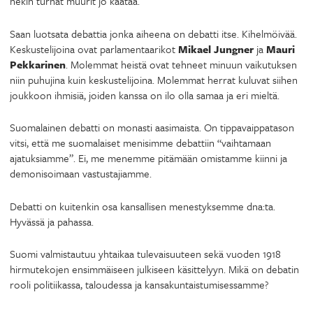
nekin turhat muurit jo kaataa.
Saan luotsata debattia jonka aiheena on debatti itse. Kihelmöivää.
Keskustelijoina ovat parlamentaarikot
Mikael Jungner
ja
Mauri
Pekkarinen
. Molemmat heistä ovat tehneet minuun vaikutuksen
niin puhujina kuin keskustelijoina. Molemmat herrat kuluvat siihen
joukkoon ihmisiä, joiden kanssa on ilo olla samaa ja eri mieltä.
Suomalainen debatti on monasti aasimaista. On tippavaippatason
vitsi, että me suomalaiset menisimme debattiin “vaihtamaan
ajatuksiamme”. Ei, me menemme pitämään omistamme kiinni ja
demonisoimaan vastustajiamme.
Debatti on kuitenkin osa kansallisen menestyksemme dna:ta.
Hyvässä ja pahassa.
Suomi valmistautuu yhtaikaa tulevaisuuteen sekä vuoden 1918
hirmutekojen ensimmäiseen julkiseen käsittelyyn. Mikä on debatin
rooli politiikassa, taloudessa ja kansakuntaistumisessamme?