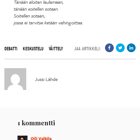
Tänään aloitan laulamaan,
tänään soitellen sotaan.
Soitellen sotaan,
jossa ei tarvitse ketään vahingoittaa.
DEBATTI
KESKUSTELU
VÄITTELY
JAA ARTIKKELI:
Jussi Lähde
1 kommentti
Oili Valkila