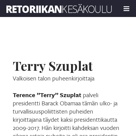
Retoriikan kesäkoulu 2021
MENU
Terry Szuplat
Valkoisen talon puheenkirjoittaja
Terence ”Terry” Szuplat
palveli
presidentti Barack Obamaa tämän ulko- ja
turvallisuuspoliittisten puheiden
kirjoittajana täydet kaksi presidenttikautta
2009-2017. Hän kirjoitti kahdeksan vuoden
aikana satoja puheita ja oli osa presidentin