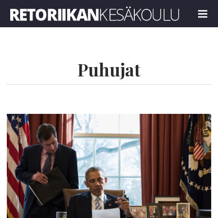
Retoriikan kesäkoulu 2021
MENU
Puhujat