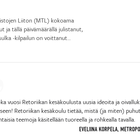
mistojen Liiton (MTL) kokoama
t ja tällä päivämäärällä julistanut,
sulka -kilpailun on voittanut…
ka vuosi Retoriikan kesäkoulusta uusia ideoita ja oivalluk
een! Retoriikan kesäkoulu tietää, mistä (ja miten) puhut
taisia teemoja käsitellään tuoreella ja rohkealla tavalla.
EVELIINA KORPELA, METROP