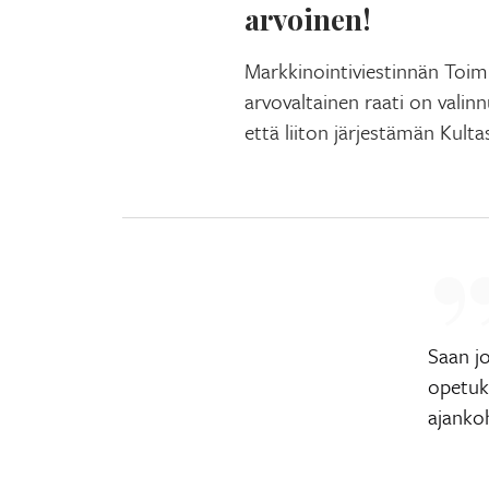
arvoinen!
Markkinointiviestinnän Toi
arvovaltainen raati on valinnu
että liiton järjestämän Kulta
Saan jo
opetuks
ajankoh