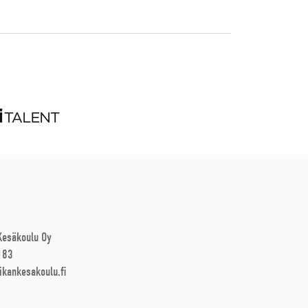
 Kesäkoulu Oy
183
ikankesakoulu.fi