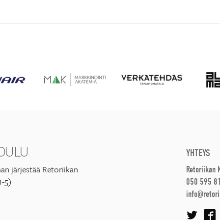
YHTEYS
an järjestää Retoriikan
Retoriikan
1-5)
050 595 8
info@retori