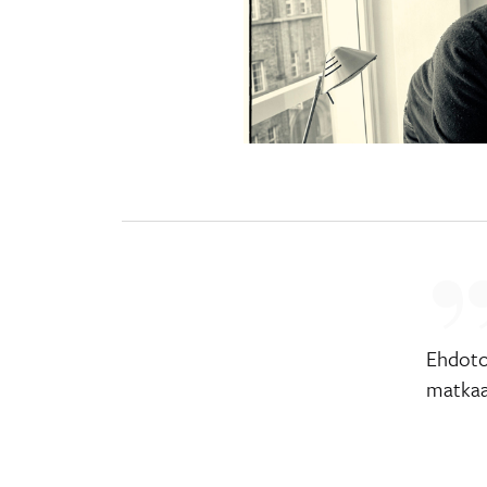
Ehdoto
matkaan