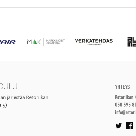
YHTEYS
an järjestää Retoriikan
Retoriikan
1-5)
050 595 8
info@retori