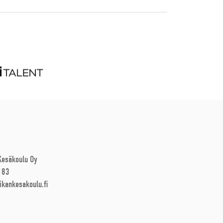
 Kesäkoulu Oy
183
ikankesakoulu.fi