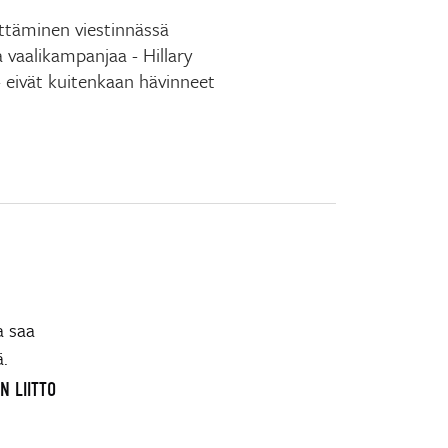
ttäminen viestinnässä
 vaalikampanjaa - Hillary
 eivät kuitenkaan hävinneet
a saa
ä.
N LIITTO