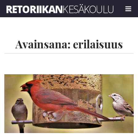
Retoriikan kesäkoulu 2021
MENU
Avainsana:
erilaisuus