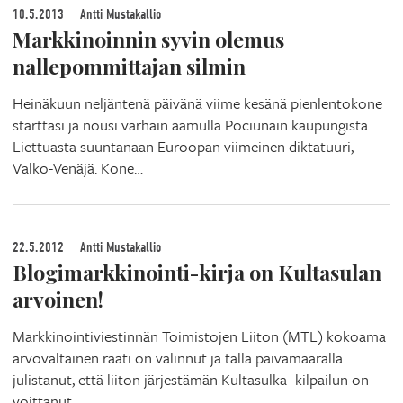
10.5.2013
Antti Mustakallio
Markkinoinnin syvin olemus
nallepommittajan silmin
Heinäkuun neljäntenä päivänä viime kesänä pienlentokone
starttasi ja nousi varhain aamulla Pociunain kaupungista
Liettuasta suuntanaan Euroopan viimeinen diktatuuri,
Valko-Venäjä. Kone…
22.5.2012
Antti Mustakallio
Blogimarkkinointi-kirja on Kultasulan
arvoinen!
Markkinointiviestinnän Toimistojen Liiton (MTL) kokoama
arvovaltainen raati on valinnut ja tällä päivämäärällä
julistanut, että liiton järjestämän Kultasulka -kilpailun on
voittanut…