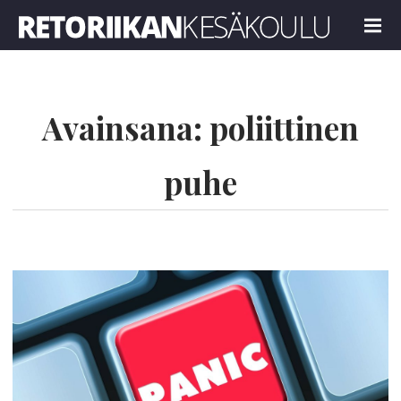
Retoriikan kesäkoulu 2021
MENU
Avainsana:
poliittinen
puhe