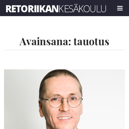
Retoriikan kesäkoulu 2021
MENU
Avainsana:
tauotus